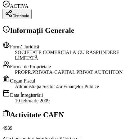
ACTIVA
Distribuie
Informații Generale
Formă Juridică
SOCIETATE COMERCIALĂ CU RĂSPUNDERE
LIMITATĂ
Forma de Proprietate
PROPR.PRIVATA-CAPITAL PRIVAT AUTOHTON
Organ Fiscal
Administraţia Sector 4 a Finanţelor Publice
Data Înregistrării
19 februarie 2009
Activitate CAEN
4939
Alte transporturi terestre de călători n.c.a.