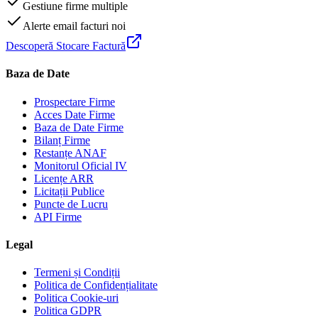
Gestiune firme multiple
Alerte email facturi noi
Descoperă Stocare Factură
Baza de Date
Prospectare Firme
Acces Date Firme
Baza de Date Firme
Bilanț Firme
Restanțe ANAF
Monitorul Oficial IV
Licențe ARR
Licitații Publice
Puncte de Lucru
API Firme
Legal
Termeni și Condiții
Politica de Confidențialitate
Politica Cookie-uri
Politica GDPR