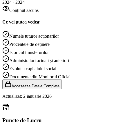
2024
-
2024
Conținut ascuns
Ce vei putea vedea:
Numele tuturor acționarilor
Procentele de deținere
Istoricul transferurilor
Administratori actuali și anteriori
Evoluția capitalului social
Documente din Monitorul Oficial
Accesează Datele Complete
Actualizat:
2 ianuarie 2026
Puncte de Lucru