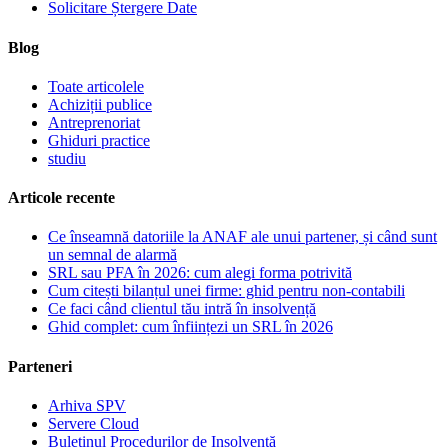
Solicitare Ștergere Date
Blog
Toate articolele
Achiziții publice
Antreprenoriat
Ghiduri practice
studiu
Articole recente
Ce înseamnă datoriile la ANAF ale unui partener, și când sunt
un semnal de alarmă
SRL sau PFA în 2026: cum alegi forma potrivită
Cum citești bilanțul unei firme: ghid pentru non-contabili
Ce faci când clientul tău intră în insolvență
Ghid complet: cum înființezi un SRL în 2026
Parteneri
Arhiva SPV
Servere Cloud
Buletinul Procedurilor de Insolvență