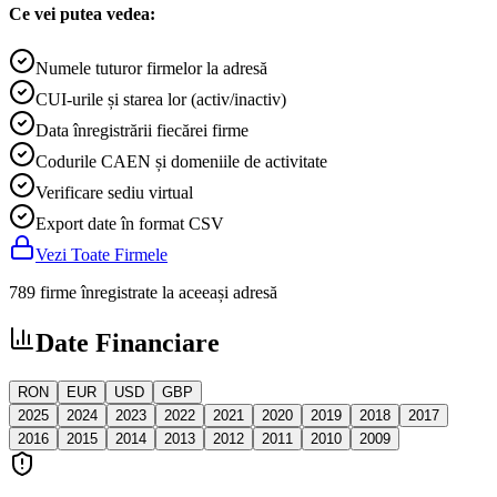
Ce vei putea vedea:
Numele tuturor firmelor la adresă
CUI-urile și starea lor (activ/inactiv)
Data înregistrării fiecărei firme
Codurile CAEN și domeniile de activitate
Verificare sediu virtual
Export date în format CSV
Vezi Toate Firmele
789 firme înregistrate la aceeași adresă
Date Financiare
RON
EUR
USD
GBP
2025
2024
2023
2022
2021
2020
2019
2018
2017
2016
2015
2014
2013
2012
2011
2010
2009