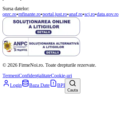
Sursa datelor:
onrc.ro
•
mfinante.ro
•
portal.just.ro
•
anaf.ro
•
scj.ro
•
data.gov.ro
© 2026 FirmeNoi.ro. Toate drepturile rezervate.
Termeni
Confidențialitate
Cookie-uri
Login
Baza Date
BPI
Cauta