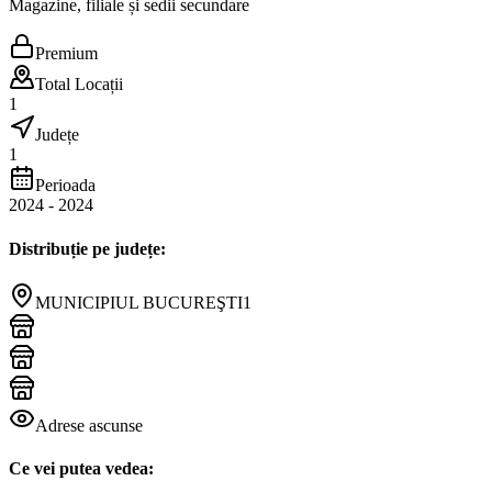
Magazine, filiale și sedii secundare
Premium
Total Locații
1
Județe
1
Perioada
2024
-
2024
Distribuție pe județe:
MUNICIPIUL BUCUREŞTI
1
Adrese ascunse
Ce vei putea vedea: