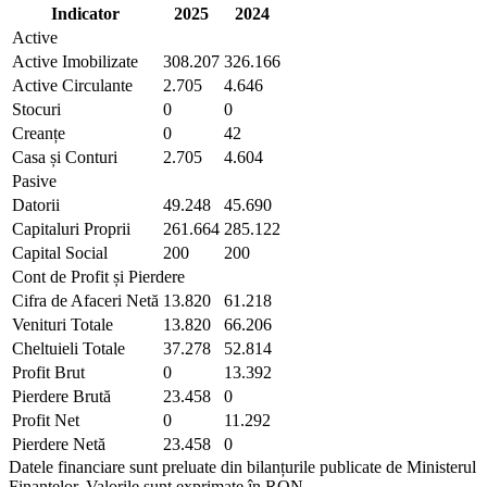
Indicator
2025
2024
Active
Active Imobilizate
308.207
326.166
Active Circulante
2.705
4.646
Stocuri
0
0
Creanțe
0
42
Casa și Conturi
2.705
4.604
Pasive
Datorii
49.248
45.690
Capitaluri Proprii
261.664
285.122
Capital Social
200
200
Cont de Profit și Pierdere
Cifra de Afaceri Netă
13.820
61.218
Venituri Totale
13.820
66.206
Cheltuieli Totale
37.278
52.814
Profit Brut
0
13.392
Pierdere Brută
23.458
0
Profit Net
0
11.292
Pierdere Netă
23.458
0
Datele financiare sunt preluate din bilanțurile publicate de Ministerul
Finanțelor. Valorile sunt exprimate în
RON
.