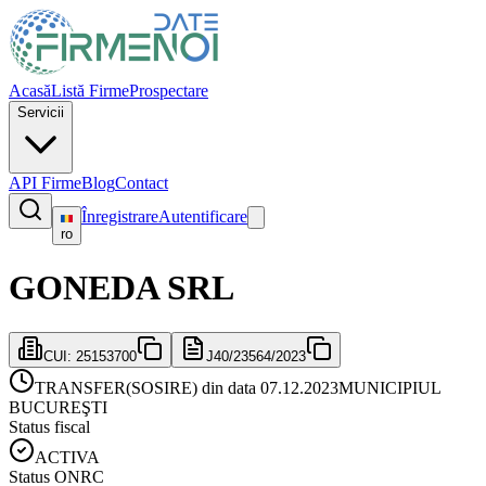
Acasă
Listă Firme
Prospectare
Servicii
API Firme
Blog
Contact
Înregistrare
Autentificare
ro
GONEDA SRL
CUI:
25153700
J40/23564/2023
TRANSFER(SOSIRE) din data 07.12.2023
MUNICIPIUL
BUCUREŞTI
Status fiscal
ACTIVA
Status ONRC