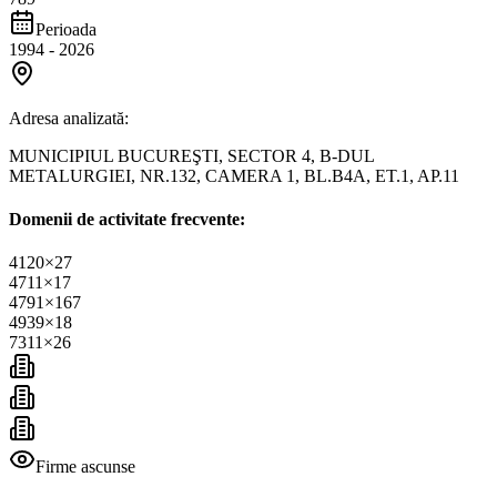
Perioada
1994
-
2026
Adresa analizată:
MUNICIPIUL BUCUREŞTI, SECTOR 4, B-DUL
METALURGIEI, NR.132, CAMERA 1, BL.B4A, ET.1, AP.11
Domenii de activitate frecvente:
4120
×
27
4711
×
17
4791
×
167
4939
×
18
7311
×
26
Firme ascunse