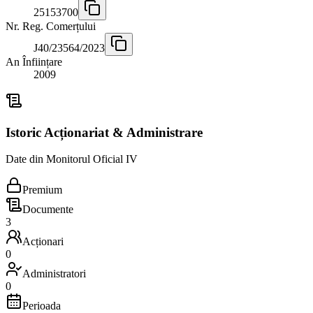
25153700
Nr. Reg. Comerțului
J40/23564/2023
An Înființare
2009
Istoric Acționariat & Administrare
Date din Monitorul Oficial IV
Premium
Documente
3
Acționari
0
Administratori
0
Perioada