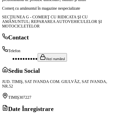
Comerţ cu amănuntul în magazine nespecializate
SECŢIUNEA G
-
COMERŢ CU RIDICATA ŞI CU
AMĂNUNTUL; REPARAREA AUTOVEHICULELOR ŞI
MOTOCICLETELOR
Contact
Telefon
●●●●●●●●●●
Vezi numărul
Sediu Social
JUD. TIMIŞ, SAT IVANDA COM. GIULVĂZ, SAT IVANDA,
NR.52
TIMIŞ
307227
Date Înregistrare