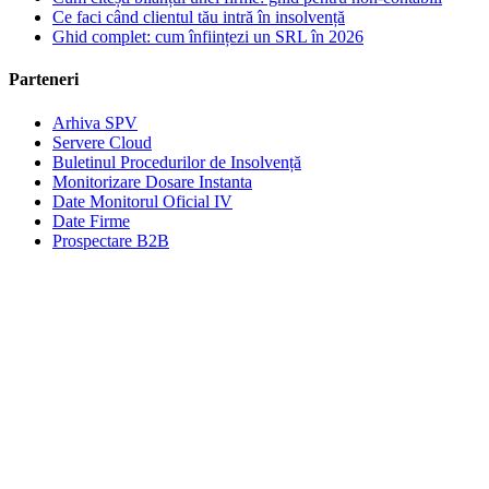
Ce faci când clientul tău intră în insolvență
Ghid complet: cum înființezi un SRL în 2026
Parteneri
Arhiva SPV
Servere Cloud
Buletinul Procedurilor de Insolvență
Monitorizare Dosare Instanta
Date Monitorul Oficial IV
Date Firme
Prospectare B2B