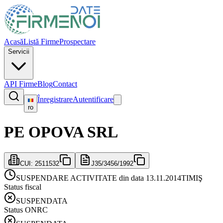
Acasă
Listă Firme
Prospectare
Servicii
API Firme
Blog
Contact
Înregistrare
Autentificare
ro
PE OPOVA SRL
CUI:
2511532
J35/3456/1992
SUSPENDARE ACTIVITATE din data 13.11.2014
TIMIŞ
Status fiscal
SUSPENDATA
Status ONRC