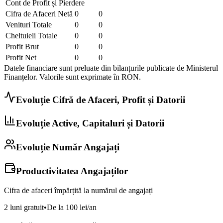
Cont de Profit și Pierdere
Cifra de Afaceri Netă
0
0
Venituri Totale
0
0
Cheltuieli Totale
0
0
Profit Brut
0
0
Profit Net
0
0
Datele financiare sunt preluate din bilanțurile publicate de Ministerul
Finanțelor. Valorile sunt exprimate în
RON
.
Evoluție Cifră de Afaceri, Profit și Datorii
Evoluție Active, Capitaluri și Datorii
Evoluție Număr Angajați
Productivitatea Angajaților
Cifra de afaceri împărțită la numărul de angajați
2 luni gratuit
•
De la 100 lei/an