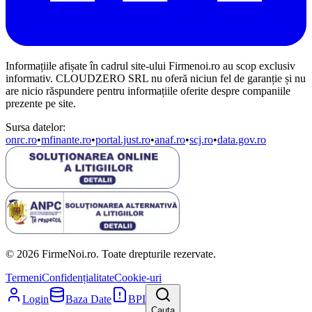
Informațiile afișate în cadrul site-ului Firmenoi.ro au scop exclusiv
informativ. CLOUDZERO SRL nu oferă niciun fel de garanție și nu
are nicio răspundere pentru informațiile oferite despre companiile
prezente pe site.
Sursa datelor:
onrc.ro
•
mfinante.ro
•
portal.just.ro
•
anaf.ro
•
scj.ro
•
data.gov.ro
© 2026 FirmeNoi.ro. Toate drepturile rezervate.
Termeni
Confidențialitate
Cookie-uri
Login
Baza Date
BPI
Cauta