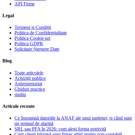
API Firme
Legal
Termeni și Condiții
Politica de Confidențialitate
Politica Cookie-uri
Politica GDPR
Solicitare Ștergere Date
Blog
Toate articolele
Achiziții publice
Antreprenoriat
Ghiduri practice
studiu
Articole recente
Ce înseamnă datoriile la ANAF ale unui partener, și când sunt
un semnal de alarmă
SRL sau PFA în 2026: cum alegi forma potrivită
Cum citești bilanțul unei firme: ghid pentru non-contabili