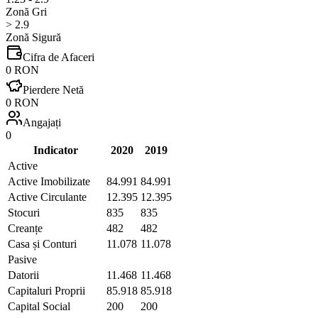
Zonă Gri
> 2.9
Zonă Sigură
Cifra de Afaceri
0 RON
Pierdere Netă
0 RON
Angajați
0
Indicator
2020
2019
Active
Active Imobilizate
84.991
84.991
Active Circulante
12.395
12.395
Stocuri
835
835
Creanțe
482
482
Casa și Conturi
11.078
11.078
Pasive
Datorii
11.468
11.468
Capitaluri Proprii
85.918
85.918
Capital Social
200
200