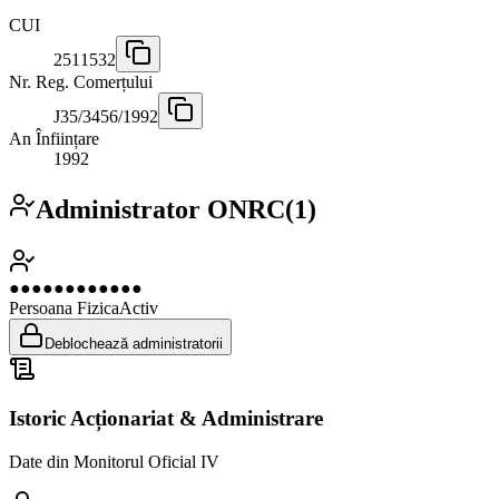
CUI
2511532
Nr. Reg. Comerțului
J35/3456/1992
An Înființare
1992
Administrator ONRC
(
1
)
●●●●●●●●●●●●
Persoana Fizica
Activ
Deblochează administratorii
Istoric Acționariat & Administrare
Date din Monitorul Oficial IV