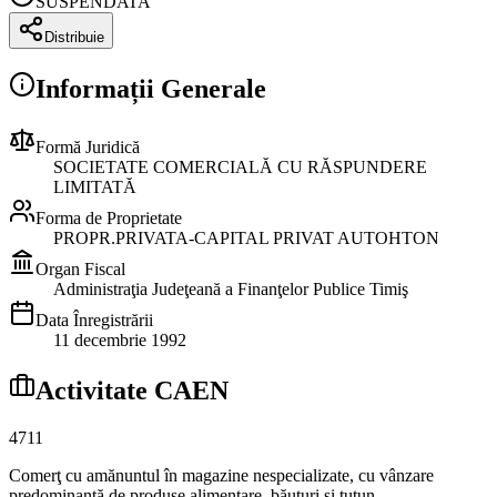
SUSPENDATA
Distribuie
Informații Generale
Formă Juridică
SOCIETATE COMERCIALĂ CU RĂSPUNDERE
LIMITATĂ
Forma de Proprietate
PROPR.PRIVATA-CAPITAL PRIVAT AUTOHTON
Organ Fiscal
Administraţia Judeţeană a Finanţelor Publice Timiş
Data Înregistrării
11 decembrie 1992
Activitate CAEN
4711
Comerţ cu amănuntul în magazine nespecializate, cu vânzare
predominantă de produse alimentare, băuturi şi tutun