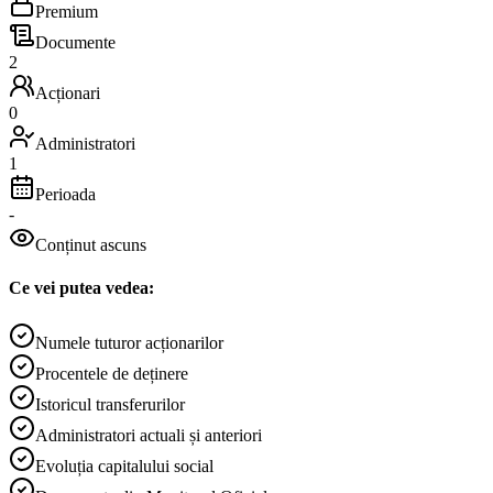
Premium
Documente
2
Acționari
0
Administratori
1
Perioada
-
Conținut ascuns
Ce vei putea vedea:
Numele tuturor acționarilor
Procentele de deținere
Istoricul transferurilor
Administratori actuali și anteriori
Evoluția capitalului social