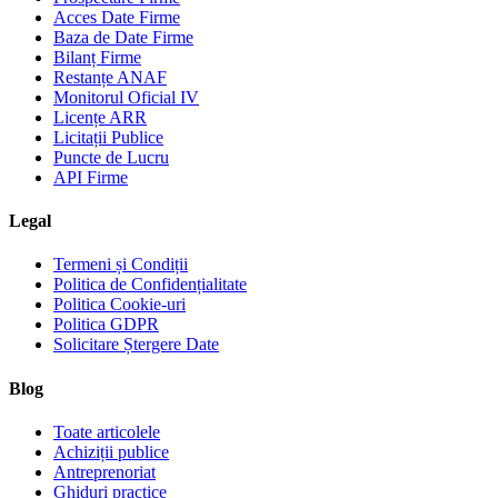
Acces Date Firme
Baza de Date Firme
Bilanț Firme
Restanțe ANAF
Monitorul Oficial IV
Licențe ARR
Licitații Publice
Puncte de Lucru
API Firme
Legal
Termeni și Condiții
Politica de Confidențialitate
Politica Cookie-uri
Politica GDPR
Solicitare Ștergere Date
Blog
Toate articolele
Achiziții publice
Antreprenoriat
Ghiduri practice