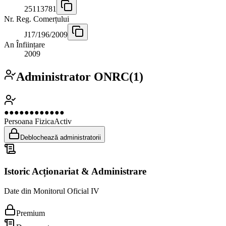
25113781
Nr. Reg. Comerțului
J17/196/2009
An Înființare
2009
Administrator ONRC
(
1
)
●●●●●●●●●●●●
Persoana Fizica
Activ
Deblochează administratorii
Istoric Acționariat & Administrare
Date din Monitorul Oficial IV
Premium