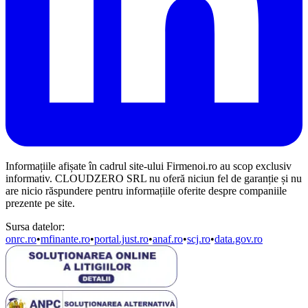
Informațiile afișate în cadrul site-ului Firmenoi.ro au scop exclusiv
informativ. CLOUDZERO SRL nu oferă niciun fel de garanție și nu
are nicio răspundere pentru informațiile oferite despre companiile
prezente pe site.
Sursa datelor:
onrc.ro
•
mfinante.ro
•
portal.just.ro
•
anaf.ro
•
scj.ro
•
data.gov.ro