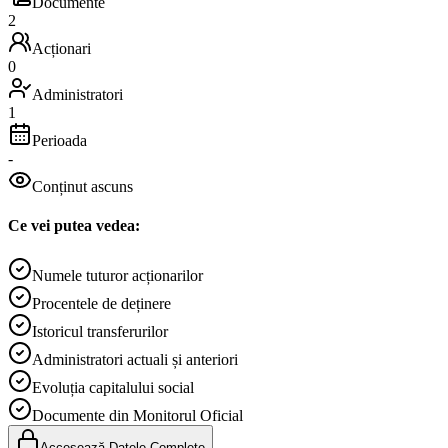
Documente
2
Acționari
0
Administratori
1
Perioada
-
Conținut ascuns
Ce vei putea vedea:
Numele tuturor acționarilor
Procentele de deținere
Istoricul transferurilor
Administratori actuali și anteriori
Evoluția capitalului social
Documente din Monitorul Oficial
Accesează Datele Complete