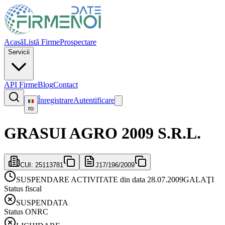
Acasă
Listă Firme
Prospectare
Servicii
API Firme
Blog
Contact
Înregistrare
Autentificare
ro
GRASUI AGRO 2009 S.R.L.
CUI:
25113781
J17/196/2009
SUSPENDARE ACTIVITATE din data 28.07.2009
GALAŢI
Status fiscal
SUSPENDATA
Status ONRC