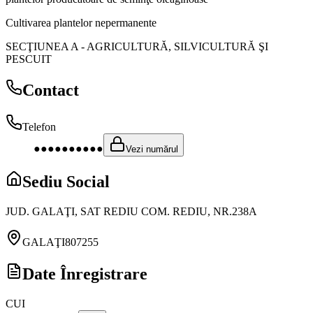
Cultivarea plantelor nepermanente
SECŢIUNEA A
-
AGRICULTURĂ, SILVICULTURĂ ŞI
PESCUIT
Contact
Telefon
●●●●●●●●●●
Vezi numărul
Sediu Social
JUD. GALAŢI, SAT REDIU COM. REDIU, NR.238A
GALAŢI
807255
Date Înregistrare
CUI