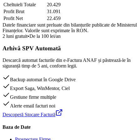
Cheltuieli Totale
20.429
Profit Brut
31.091
Profit Net
22.459
Datele financiare sunt preluate din bilanțurile publicate de Ministerul
Finanțelor. Valorile sunt exprimate în
RON
.
2 luni gratuit
•
De la 100 lei/an
Arhivă SPV Automată
Descarcă automat facturile din e-Factura ANAF și păstrează-le în
siguranță timp de 5 ani, conform legii.
Backup automat în Google Drive
Export Saga, WinMentor, Ciel
Gestiune firme multiple
Alerte email facturi noi
Descoperă Stocare Factură
Baza de Date
Prospectare Firme