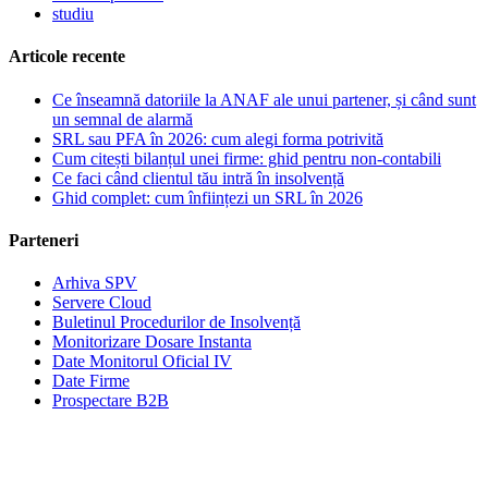
studiu
Articole recente
Ce înseamnă datoriile la ANAF ale unui partener, și când sunt
un semnal de alarmă
SRL sau PFA în 2026: cum alegi forma potrivită
Cum citești bilanțul unei firme: ghid pentru non-contabili
Ce faci când clientul tău intră în insolvență
Ghid complet: cum înființezi un SRL în 2026
Parteneri
Arhiva SPV
Servere Cloud
Buletinul Procedurilor de Insolvență
Monitorizare Dosare Instanta
Date Monitorul Oficial IV
Date Firme
Prospectare B2B