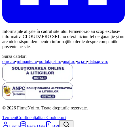
Informațiile afișate în cadrul site-ului Firmenoi.ro au scop exclusiv
informativ. CLOUDZERO SRL nu oferă niciun fel de garanție și nu
are nicio răspundere pentru informațiile oferite despre companiile
prezente pe site.
Sursa datelor:
onrc.ro
•
mfinante.ro
•
portal.just.ro
•
anaf.ro
•
scj.ro
•
data.gov.ro
© 2026 FirmeNoi.ro. Toate drepturile rezervate.
Termeni
Confidențialitate
Cookie-uri
Login
Baza Date
BPI