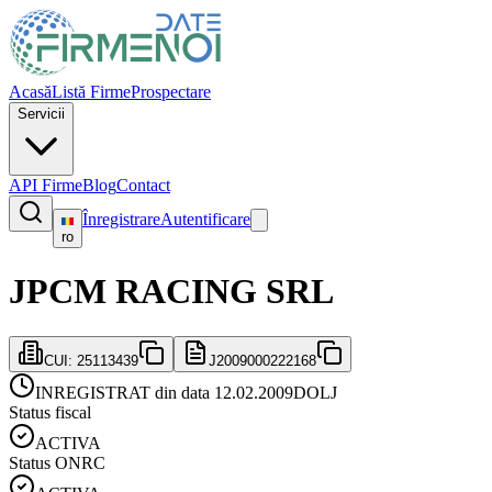
Acasă
Listă Firme
Prospectare
Servicii
API Firme
Blog
Contact
Înregistrare
Autentificare
ro
JPCM RACING SRL
CUI:
25113439
J2009000222168
INREGISTRAT din data 12.02.2009
DOLJ
Status fiscal
ACTIVA
Status ONRC