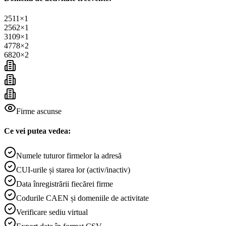
2511
×
1
2562
×
1
3109
×
1
4778
×
2
6820
×
2
Firme ascunse
Ce vei putea vedea:
Numele tuturor firmelor la adresă
CUI-urile și starea lor (activ/inactiv)
Data înregistrării fiecărei firme
Codurile CAEN și domeniile de activitate
Verificare sediu virtual