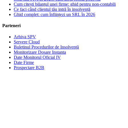
Cum citești bilanțul unei firme: ghid pentru non-contabili
Ce faci când clientul tău intră în insolvență
Ghid complet: cum înființezi un SRL în 2026
Parteneri
Arhiva SPV
Servere Cloud
Buletinul Procedurilor de Insolvență
Monitorizare Dosare Instanta
Date Monitorul Oficial IV
Date Firme
Prospectare B2B