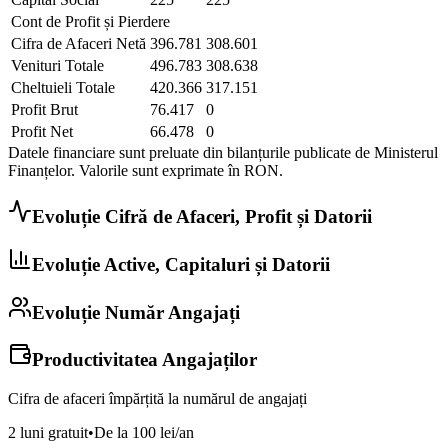
Cont de Profit și Pierdere
Cifra de Afaceri Netă
396.781
308.601
Venituri Totale
496.783
308.638
Cheltuieli Totale
420.366
317.151
Profit Brut
76.417
0
Profit Net
66.478
0
Datele financiare sunt preluate din bilanțurile publicate de Ministerul
Finanțelor. Valorile sunt exprimate în
RON
.
Evoluție Cifră de Afaceri, Profit și Datorii
Evoluție Active, Capitaluri și Datorii
Evoluție Număr Angajați
Productivitatea Angajaților
Cifra de afaceri împărțită la numărul de angajați
2 luni gratuit
•
De la 100 lei/an