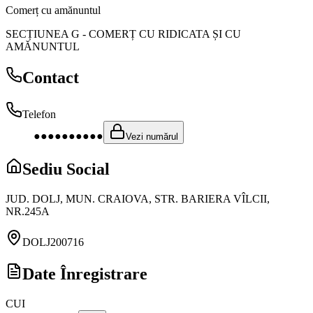
Comerț cu amănuntul
SECȚIUNEA G
-
COMERȚ CU RIDICATA ȘI CU
AMĂNUNTUL
Contact
Telefon
●●●●●●●●●●
Vezi numărul
Sediu Social
JUD. DOLJ, MUN. CRAIOVA, STR. BARIERA VÎLCII,
NR.245A
DOLJ
200716
Date Înregistrare
CUI