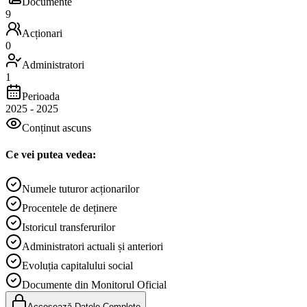
Documente
9
Acționari
0
Administratori
1
Perioada
2025
-
2025
Conținut ascuns
Ce vei putea vedea:
Numele tuturor acționarilor
Procentele de deținere
Istoricul transferurilor
Administratori actuali și anteriori
Evoluția capitalului social
Documente din Monitorul Oficial
Accesează Datele Complete