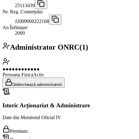
25113439
Nr. Reg. Comerțului
J2009000222168
An Înființare
2009
Administrator ONRC
(
1
)
●●●●●●●●●●●●
Persoana Fizica
Activ
Deblochează administratorii
Istoric Acționariat & Administrare
Date din Monitorul Oficial IV
Premium