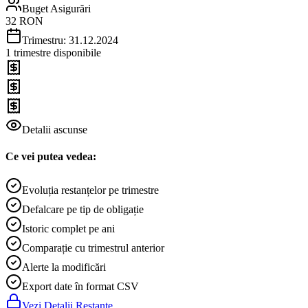
Buget Asigurări
32
RON
Trimestru:
31.12.2024
1
trimestre disponibile
Detalii ascunse
Ce vei putea vedea:
Evoluția restanțelor pe trimestre
Defalcare pe tip de obligație
Istoric complet pe ani
Comparație cu trimestrul anterior
Alerte la modificări
Export date în format CSV
Vezi Detalii Restanțe