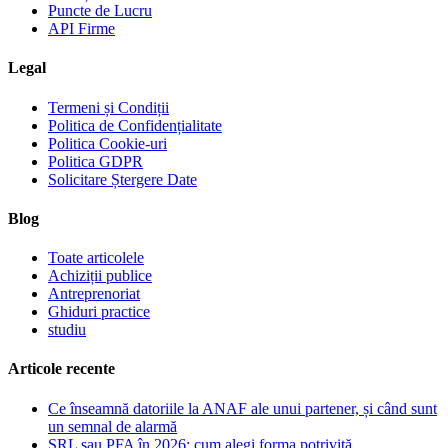
Puncte de Lucru
API Firme
Legal
Termeni și Condiții
Politica de Confidențialitate
Politica Cookie-uri
Politica GDPR
Solicitare Ștergere Date
Blog
Toate articolele
Achiziții publice
Antreprenoriat
Ghiduri practice
studiu
Articole recente
Ce înseamnă datoriile la ANAF ale unui partener, și când sunt
un semnal de alarmă
SRL sau PFA în 2026: cum alegi forma potrivită