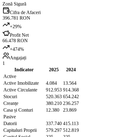
Zonă Sigură
Cifra de Afaceri
396.781 RON
+
29
%
Profit Net
66.478 RON
+
474
%
Angajați
1
Indicator
2025
2024
Active
Active Imobilizate
4.084
13.564
Active Circulante
912.953
914.368
Stocuri
520.363
654.242
Creanțe
380.210
236.257
Casa și Conturi
12.380
23.869
Pasive
Datorii
337.740
415.113
Capitaluri Proprii
579.297
512.819
Capital Social
225
225