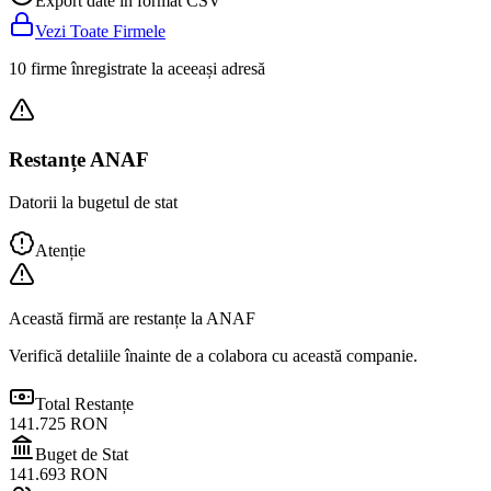
Export date în format CSV
Vezi Toate Firmele
10 firme înregistrate la aceeași adresă
Restanțe ANAF
Datorii la bugetul de stat
Atenție
Această firmă are restanțe la ANAF
Verifică detaliile înainte de a colabora cu această companie.
Total Restanțe
141.725
RON
Buget de Stat
141.693
RON