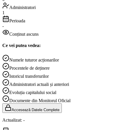
Administratori
1
Perioada
-
Conținut ascuns
Ce vei putea vedea:
Numele tuturor acționarilor
Procentele de deținere
Istoricul transferurilor
Administratori actuali și anteriori
Evoluția capitalului social
Documente din Monitorul Oficial
Accesează Datele Complete
Actualizat:
-