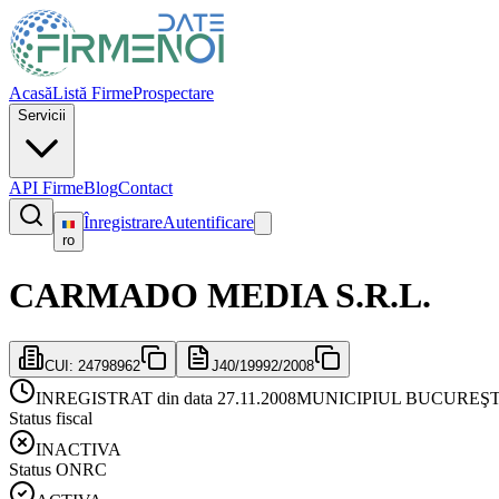
Acasă
Listă Firme
Prospectare
Servicii
API Firme
Blog
Contact
Înregistrare
Autentificare
ro
CARMADO MEDIA S.R.L.
CUI:
24798962
J40/19992/2008
INREGISTRAT din data 27.11.2008
MUNICIPIUL BUCUREŞT
Status fiscal
INACTIVA
Status ONRC