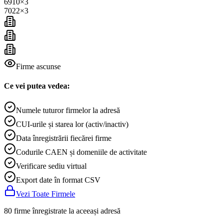
6910
×
3
7022
×
3
Firme ascunse
Ce vei putea vedea:
Numele tuturor firmelor la adresă
CUI-urile și starea lor (activ/inactiv)
Data înregistrării fiecărei firme
Codurile CAEN și domeniile de activitate
Verificare sediu virtual
Export date în format CSV
Vezi Toate Firmele
80 firme înregistrate la aceeași adresă