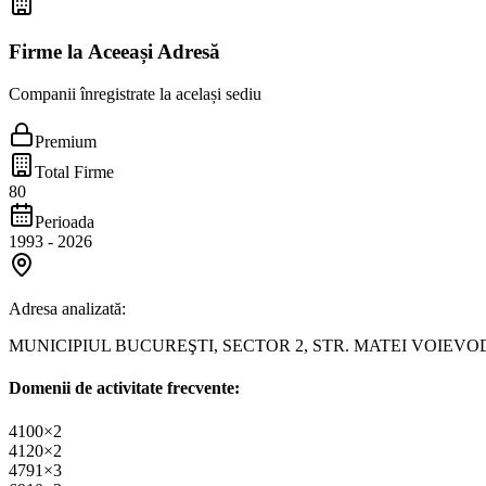
Firme la Aceeași Adresă
Companii înregistrate la același sediu
Premium
Total Firme
80
Perioada
1993
-
2026
Adresa analizată:
MUNICIPIUL BUCUREŞTI, SECTOR 2, STR. MATEI VOIEVOD, NR
Domenii de activitate frecvente:
4100
×
2
4120
×
2
4791
×
3