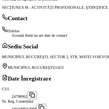
SECŢIUNEA M
-
ACTIVITĂŢI PROFESIONALE, ŞTIINŢIFICE
Contact
Telefon
Această firmă nu are date de contact
Sediu Social
MUNICIPIUL BUCUREŞTI, SECTOR 2, STR. MATEI VOIEVOD, NR
MUNICIPIUL BUCUREŞTI
21453
Date Înregistrare
CUI
24798962
Nr. Reg. Comerțului
J40/19992/2008