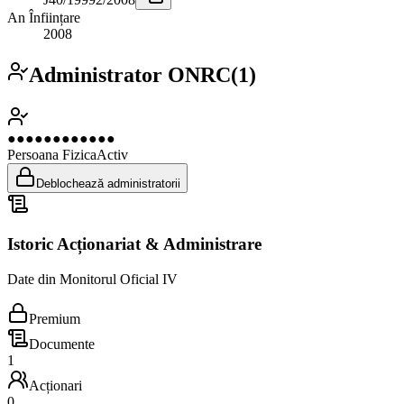
An Înființare
2008
Administrator ONRC
(
1
)
●●●●●●●●●●●●
Persoana Fizica
Activ
Deblochează administratorii
Istoric Acționariat & Administrare
Date din Monitorul Oficial IV
Premium
Documente
1
Acționari
0