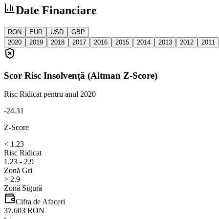
Date Financiare
RON
EUR
USD
GBP
2020
2019
2018
2017
2016
2015
2014
2013
2012
2011
Scor Risc Insolvență (Altman Z-Score)
Risc Ridicat
pentru anul 2020
-24.31
Z-Score
< 1.23
Risc Ridicat
1.23 - 2.9
Zonă Gri
> 2.9
Zonă Sigură
Cifra de Afaceri
37.603 RON