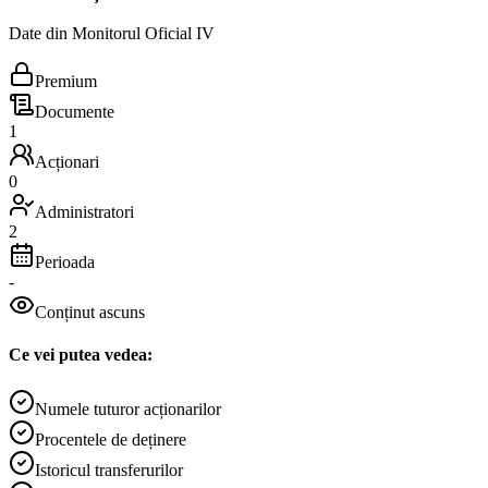
Date din Monitorul Oficial IV
Premium
Documente
1
Acționari
0
Administratori
2
Perioada
-
Conținut ascuns
Ce vei putea vedea:
Numele tuturor acționarilor
Procentele de deținere
Istoricul transferurilor