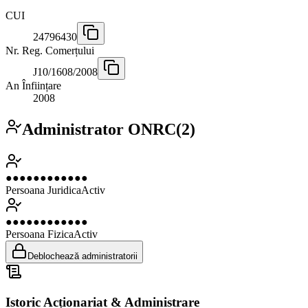
CUI
24796430
Nr. Reg. Comerțului
J10/1608/2008
An Înființare
2008
Administrator ONRC
(
2
)
●●●●●●●●●●●●
Persoana Juridica
Activ
●●●●●●●●●●●●
Persoana Fizica
Activ
Deblochează administratorii
Istoric Acționariat & Administrare