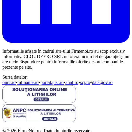
Informațiile afișate în cadrul site-ului Firmenoi.ro au scop exclusiv
informativ. CLOUDZERO SRL nu oferă niciun fel de garanție și nu
are nicio răspundere pentru informațiile oferite despre companiile
prezente pe site.
Sursa datelor:
onrc.ro
•
mfinante.ro
•
portal.just.ro
•
anaf.ro
•
scj.ro
•
data.gov.ro
© 2026 FirmeNoi.ro. Toate drepturile rezervate.