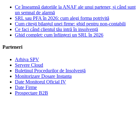
Ce înseamnă datoriile la ANAF ale unui partener, și când sunt
un semnal de alarmă
SRL sau PFA în 2026: cum alegi forma potrivită
Cum citești bilanțul unei firme: ghid pentru non-contabili
Ce faci când clientul tău intră în insolvență
Ghid complet: cum înființezi un SRL în 2026
Parteneri
Arhiva SPV
Servere Cloud
Buletinul Procedurilor de Insolvență
Monitorizare Dosare Instanta
Date Monitorul Oficial IV
Date Firme
Prospectare B2B