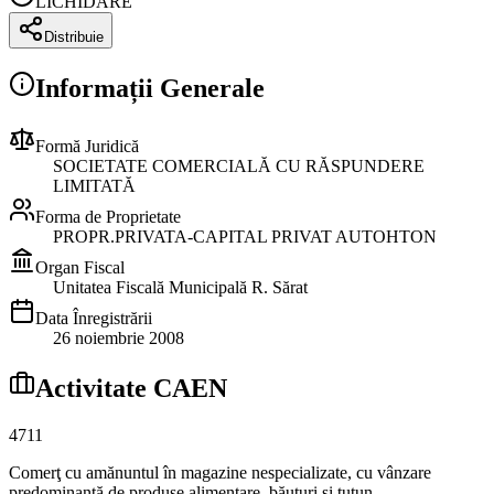
LICHIDARE
Distribuie
Informații Generale
Formă Juridică
SOCIETATE COMERCIALĂ CU RĂSPUNDERE
LIMITATĂ
Forma de Proprietate
PROPR.PRIVATA-CAPITAL PRIVAT AUTOHTON
Organ Fiscal
Unitatea Fiscală Municipală R. Sărat
Data Înregistrării
26 noiembrie 2008
Activitate CAEN
4711
Comerţ cu amănuntul în magazine nespecializate, cu vânzare
predominantă de produse alimentare, băuturi şi tutun