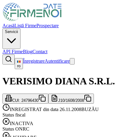
Acasă
Listă Firme
Prospectare
Servicii
API Firme
Blog
Contact
Înregistrare
Autentificare
ro
VERISIMO DIANA S.R.L.
CUI:
24796430
J10/1608/2008
INREGISTRAT din data 26.11.2008
BUZĂU
Status fiscal
INACTIVA
Status ONRC