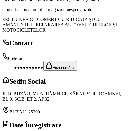
Comerţ cu amănuntul în magazine nespecializate
SECŢIUNEA G
-
COMERŢ CU RIDICATA ŞI CU
AMĂNUNTUL; REPARAREA AUTOVEHICULELOR ŞI
MOTOCICLETELOR
Contact
Telefon
●●●●●●●●●●
Vezi numărul
Sediu Social
JUD. BUZĂU, MUN. RÂMNICU SĂRAT, STR. TOAMNEI,
BL.9, SC.B, ET.2, AP.32
BUZĂU
125300
Date Înregistrare