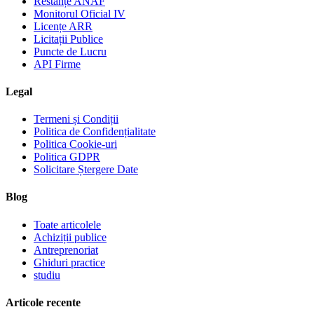
Restanțe ANAF
Monitorul Oficial IV
Licențe ARR
Licitații Publice
Puncte de Lucru
API Firme
Legal
Termeni și Condiții
Politica de Confidențialitate
Politica Cookie-uri
Politica GDPR
Solicitare Ștergere Date
Blog
Toate articolele
Achiziții publice
Antreprenoriat
Ghiduri practice
studiu
Articole recente