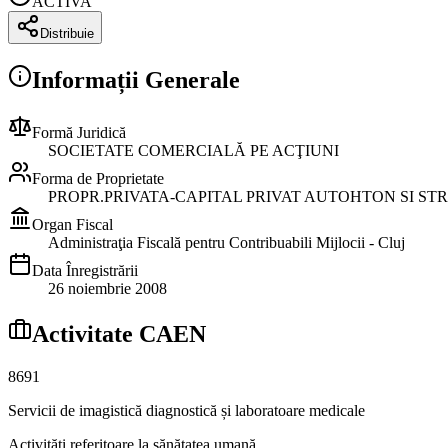
ACTIVA
Distribuie
Informații Generale
Formă Juridică
SOCIETATE COMERCIALĂ PE ACŢIUNI
Forma de Proprietate
PROPR.PRIVATA-CAPITAL PRIVAT AUTOHTON SI ST
Organ Fiscal
Administraţia Fiscală pentru Contribuabili Mijlocii - Cluj
Data Înregistrării
26 noiembrie 2008
Activitate CAEN
8691
Servicii de imagistică diagnostică și laboratoare medicale
Activități referitoare la sănătatea umană