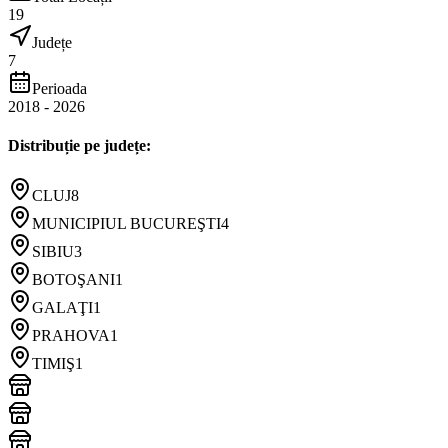
19
Județe
7
Perioada
2018
-
2026
Distribuție pe județe:
CLUJ
8
MUNICIPIUL BUCUREŞTI
4
SIBIU
3
BOTOŞANI
1
GALAŢI
1
PRAHOVA
1
TIMIŞ
1