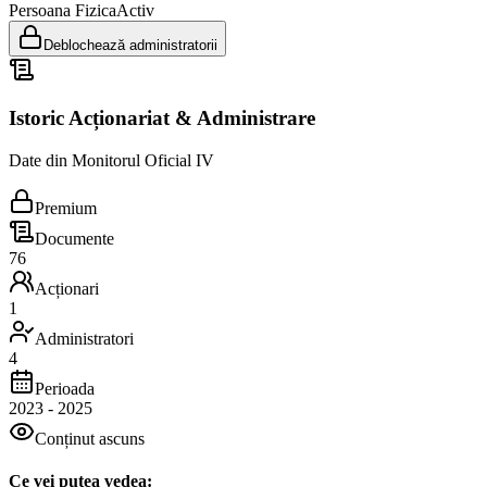
Persoana Fizica
Activ
Deblochează administratorii
Istoric Acționariat & Administrare
Date din Monitorul Oficial IV
Premium
Documente
76
Acționari
1
Administratori
4
Perioada
2023
-
2025
Conținut ascuns
Ce vei putea vedea: