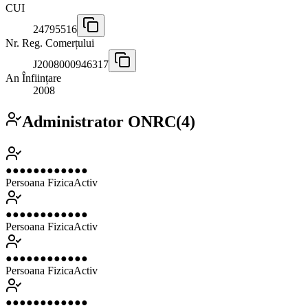
CUI
24795516
Nr. Reg. Comerțului
J2008000946317
An Înființare
2008
Administrator ONRC
(
4
)
●●●●●●●●●●●●
Persoana Fizica
Activ
●●●●●●●●●●●●
Persoana Fizica
Activ
●●●●●●●●●●●●
Persoana Fizica
Activ
●●●●●●●●●●●●