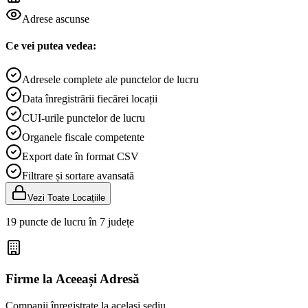
Adrese ascunse
Ce vei putea vedea:
Adresele complete ale punctelor de lucru
Data înregistrării fiecărei locații
CUI-urile punctelor de lucru
Organele fiscale competente
Export date în format CSV
Filtrare și sortare avansată
Vezi Toate Locațiile
19 puncte de lucru în 7 județe
Firme la Aceeași Adresă
Companii înregistrate la același sediu