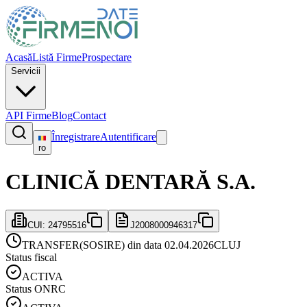
Acasă
Listă Firme
Prospectare
Servicii
API Firme
Blog
Contact
Înregistrare
Autentificare
ro
CLINICĂ DENTARĂ S.A.
CUI:
24795516
J2008000946317
TRANSFER(SOSIRE) din data 02.04.2026
CLUJ
Status fiscal
ACTIVA
Status ONRC