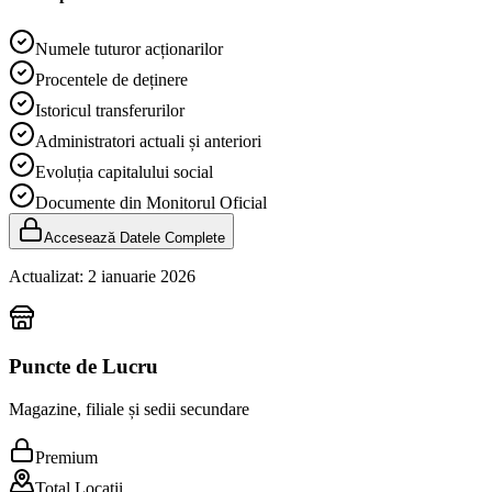
Numele tuturor acționarilor
Procentele de deținere
Istoricul transferurilor
Administratori actuali și anteriori
Evoluția capitalului social
Documente din Monitorul Oficial
Accesează Datele Complete
Actualizat:
2 ianuarie 2026
Puncte de Lucru
Magazine, filiale și sedii secundare
Premium
Total Locații