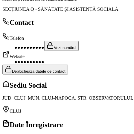
SECȚIUNEA Q
-
SĂNĂTATE ȘI ASISTENȚĂ SOCIALĂ
Contact
Telefon
●●●●●●●●●●
Vezi numărul
Website
●●●●●●●●●●
Deblochează datele de contact
Sediu Social
JUD. CLUJ, MUN. CLUJ-NAPOCA, STR. OBSERVATORULUI, N
CLUJ
Date Înregistrare