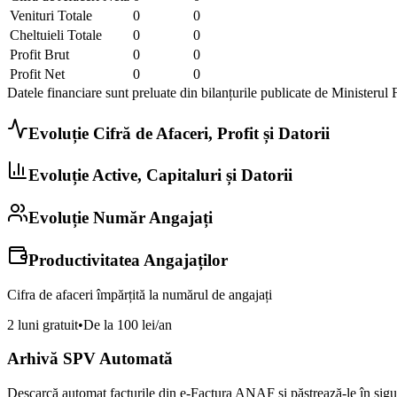
Venituri Totale
0
0
Cheltuieli Totale
0
0
Profit Brut
0
0
Profit Net
0
0
Datele financiare sunt preluate din bilanțurile publicate de Ministerul 
Evoluție Cifră de Afaceri, Profit și Datorii
Evoluție Active, Capitaluri și Datorii
Evoluție Număr Angajați
Productivitatea Angajaților
Cifra de afaceri împărțită la numărul de angajați
2 luni gratuit
•
De la 100 lei/an
Arhivă SPV Automată
Descarcă automat facturile din e-Factura ANAF și păstrează-le în sigur