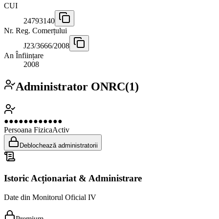
CUI
24793140
Nr. Reg. Comerțului
J23/3666/2008
An Înființare
2008
Administrator ONRC
(
1
)
●●●●●●●●●●●●
Persoana Fizica
Activ
Deblochează administratorii
Istoric Acționariat & Administrare
Date din Monitorul Oficial IV
Premium