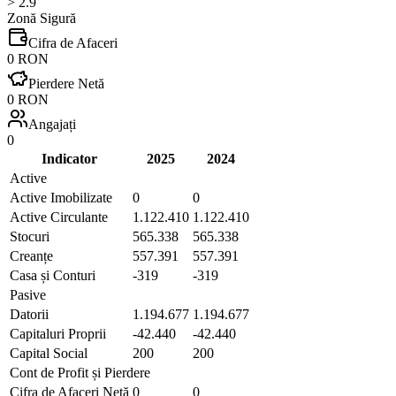
> 2.9
Zonă Sigură
Cifra de Afaceri
0 RON
Pierdere Netă
0 RON
Angajați
0
Indicator
2025
2024
Active
Active Imobilizate
0
0
Active Circulante
1.122.410
1.122.410
Stocuri
565.338
565.338
Creanțe
557.391
557.391
Casa și Conturi
-319
-319
Pasive
Datorii
1.194.677
1.194.677
Capitaluri Proprii
-42.440
-42.440
Capital Social
200
200
Cont de Profit și Pierdere
Cifra de Afaceri Netă
0
0