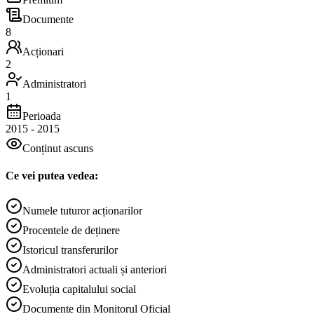
Documente
8
Acționari
2
Administratori
1
Perioada
2015
-
2015
Conținut ascuns
Ce vei putea vedea:
Numele tuturor acționarilor
Procentele de deținere
Istoricul transferurilor
Administratori actuali și anteriori
Evoluția capitalului social
Documente din Monitorul Oficial