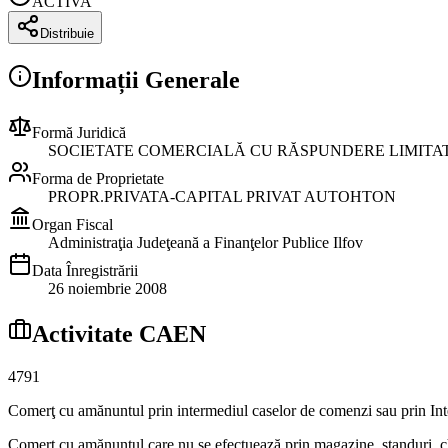
ACTIVA
Distribuie
Informații Generale
Formă Juridică
SOCIETATE COMERCIALĂ CU RĂSPUNDERE LIMITA
Forma de Proprietate
PROPR.PRIVATA-CAPITAL PRIVAT AUTOHTON
Organ Fiscal
Administraţia Judeţeană a Finanţelor Publice Ilfov
Data Înregistrării
26 noiembrie 2008
Activitate CAEN
4791
Comerţ cu amănuntul prin intermediul caselor de comenzi sau prin Int
Comerţ cu amănuntul care nu se efectuează prin magazine, standuri, ch