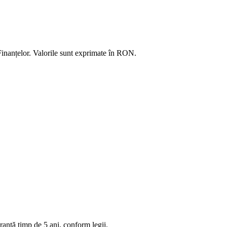
Finanțelor. Valorile sunt exprimate în
RON
.
anță timp de 5 ani, conform legii.