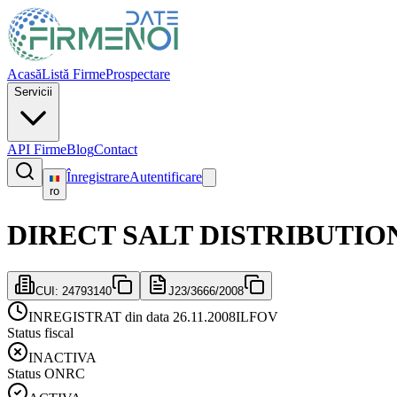
Acasă
Listă Firme
Prospectare
Servicii
API Firme
Blog
Contact
Înregistrare
Autentificare
ro
DIRECT SALT DISTRIBUTION 
CUI:
24793140
J23/3666/2008
INREGISTRAT din data 26.11.2008
ILFOV
Status fiscal
INACTIVA
Status ONRC