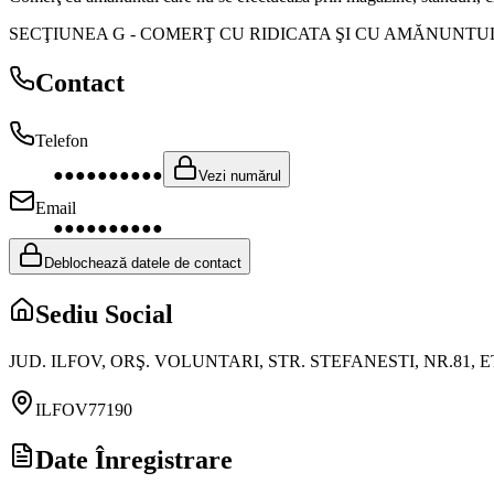
SECŢIUNEA G
-
COMERŢ CU RIDICATA ŞI CU AMĂNUNTU
Contact
Telefon
●●●●●●●●●●
Vezi numărul
Email
●●●●●●●●●●
Deblochează datele de contact
Sediu Social
JUD. ILFOV, ORŞ. VOLUNTARI, STR. STEFANESTI, NR.81, E
ILFOV
77190
Date Înregistrare