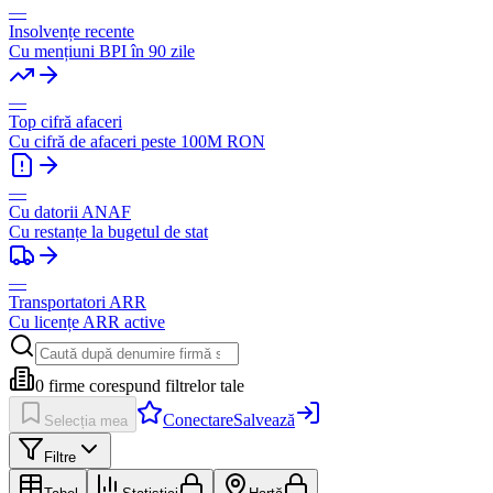
—
Insolvențe recente
Cu mențiuni BPI în 90 zile
—
Top cifră afaceri
Cu cifră de afaceri peste 100M RON
—
Cu datorii ANAF
Cu restanțe la bugetul de stat
—
Transportatori ARR
Cu licențe ARR active
0
firme corespund filtrelor tale
Conectare
Salvează
Selecția mea
Filtre