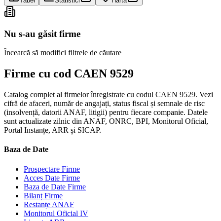
Tabel
Statistici
Hartă
Nu s-au găsit firme
Încearcă să modifici filtrele de căutare
Firme cu cod CAEN 9529
Catalog complet al firmelor înregistrate cu codul CAEN 9529. Vezi
cifră de afaceri, număr de angajați, status fiscal și semnale de risc
(insolvență, datorii ANAF, litigii) pentru fiecare companie. Datele
sunt actualizate zilnic din ANAF, ONRC, BPI, Monitorul Oficial,
Portal Instanțe, ARR și SICAP.
Baza de Date
Prospectare Firme
Acces Date Firme
Baza de Date Firme
Bilanț Firme
Restanțe ANAF
Monitorul Oficial IV