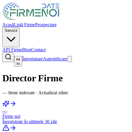
Acasă
Listă Firme
Prospectare
Servicii
API Firme
Blog
Contact
Înregistrare
Autentificare
ro
Director Firme
—
firme indexate
·
Actualizat zilnic
—
Firme noi
Înregistrate în ultimele 30 zile