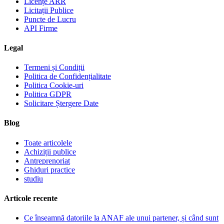
Licențe ARR
Licitații Publice
Puncte de Lucru
API Firme
Legal
Termeni și Condiții
Politica de Confidențialitate
Politica Cookie-uri
Politica GDPR
Solicitare Ștergere Date
Blog
Toate articolele
Achiziții publice
Antreprenoriat
Ghiduri practice
studiu
Articole recente
Ce înseamnă datoriile la ANAF ale unui partener, și când sunt