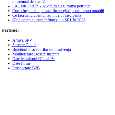
un semnal de alarmă
SRL sau PFA în 2026: cum alegi forma potrivită
Cum citești bilanțul unei firme: ghid pentru non-contabili
Ce faci când clientul tău intră în insolvență
Ghid complet: cum înființezi un SRL în 2026
Parteneri
Arhiva SPV
Servere Cloud
Buletinul Procedurilor de Insolvență
Monitorizare Dosare Instanta
Date Monitorul Oficial IV
Date Firme
Prospectare B2B