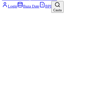
Login
Baza Date
BPI
Cauta