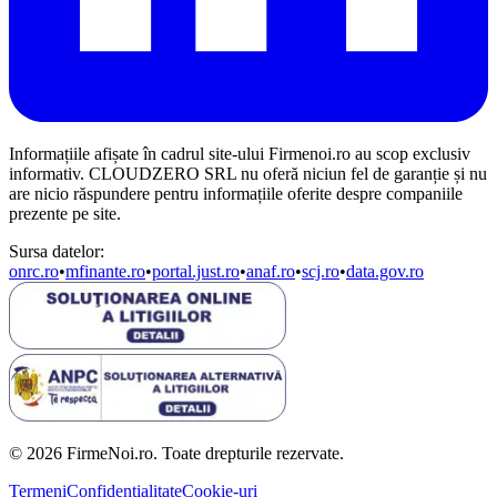
Informațiile afișate în cadrul site-ului Firmenoi.ro au scop exclusiv
informativ. CLOUDZERO SRL nu oferă niciun fel de garanție și nu
are nicio răspundere pentru informațiile oferite despre companiile
prezente pe site.
Sursa datelor:
onrc.ro
•
mfinante.ro
•
portal.just.ro
•
anaf.ro
•
scj.ro
•
data.gov.ro
© 2026 FirmeNoi.ro. Toate drepturile rezervate.
Termeni
Confidențialitate
Cookie-uri