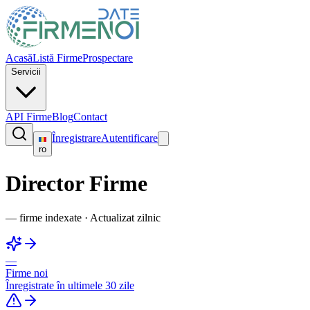
Acasă
Listă Firme
Prospectare
Servicii
API Firme
Blog
Contact
Înregistrare
Autentificare
ro
Director Firme
—
firme indexate
·
Actualizat zilnic
—
Firme noi
Înregistrate în ultimele 30 zile