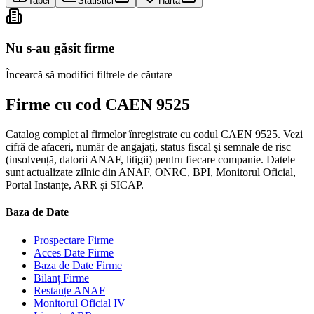
Tabel
Statistici
Hartă
Nu s-au găsit firme
Încearcă să modifici filtrele de căutare
Firme cu cod CAEN 9525
Catalog complet al firmelor înregistrate cu codul CAEN 9525. Vezi
cifră de afaceri, număr de angajați, status fiscal și semnale de risc
(insolvență, datorii ANAF, litigii) pentru fiecare companie. Datele
sunt actualizate zilnic din ANAF, ONRC, BPI, Monitorul Oficial,
Portal Instanțe, ARR și SICAP.
Baza de Date
Prospectare Firme
Acces Date Firme
Baza de Date Firme
Bilanț Firme
Restanțe ANAF
Monitorul Oficial IV