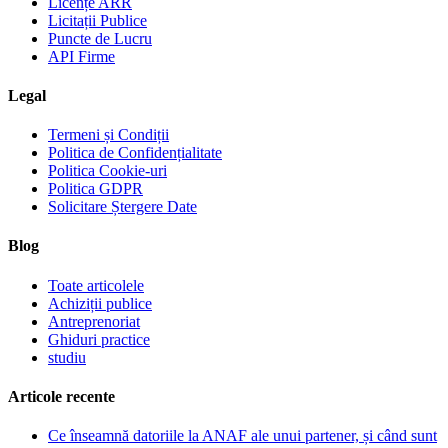
Licențe ARR
Licitații Publice
Puncte de Lucru
API Firme
Legal
Termeni și Condiții
Politica de Confidențialitate
Politica Cookie-uri
Politica GDPR
Solicitare Ștergere Date
Blog
Toate articolele
Achiziții publice
Antreprenoriat
Ghiduri practice
studiu
Articole recente
Ce înseamnă datoriile la ANAF ale unui partener, și când sunt