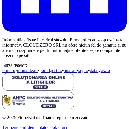
Informațiile afișate în cadrul site-ului Firmenoi.ro au scop exclusiv
informativ. CLOUDZERO SRL nu oferă niciun fel de garanție și nu
are nicio răspundere pentru informațiile oferite despre companiile
prezente pe site.
Sursa datelor:
onrc.ro
•
mfinante.ro
•
portal.just.ro
•
anaf.ro
•
scj.ro
•
data.gov.ro
© 2026 FirmeNoi.ro. Toate drepturile rezervate.
Termeni
Confidențialitate
Cookie-uri