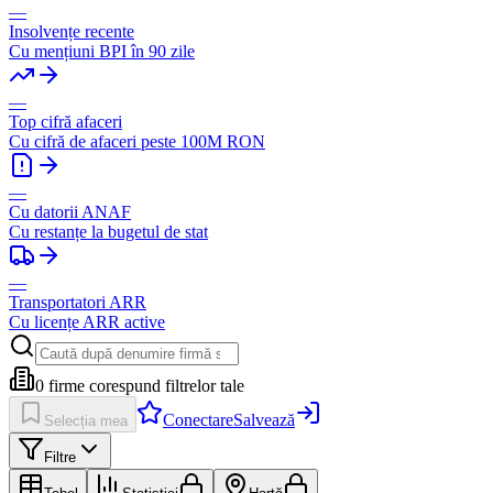
—
Insolvențe recente
Cu mențiuni BPI în 90 zile
—
Top cifră afaceri
Cu cifră de afaceri peste 100M RON
—
Cu datorii ANAF
Cu restanțe la bugetul de stat
—
Transportatori ARR
Cu licențe ARR active
0
firme corespund filtrelor tale
Conectare
Salvează
Selecția mea
Filtre