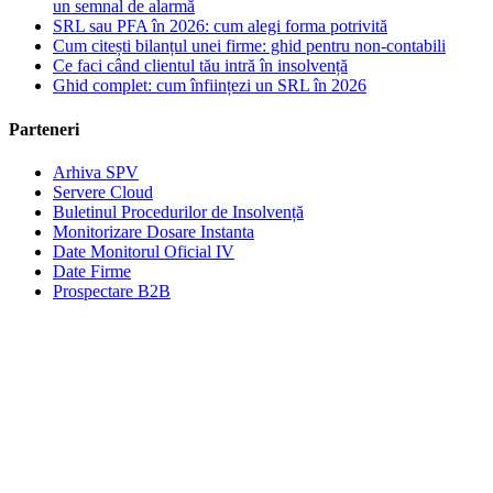
un semnal de alarmă
SRL sau PFA în 2026: cum alegi forma potrivită
Cum citești bilanțul unei firme: ghid pentru non-contabili
Ce faci când clientul tău intră în insolvență
Ghid complet: cum înființezi un SRL în 2026
Parteneri
Arhiva SPV
Servere Cloud
Buletinul Procedurilor de Insolvență
Monitorizare Dosare Instanta
Date Monitorul Oficial IV
Date Firme
Prospectare B2B