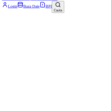
Login
Baza Date
BPI
Cauta