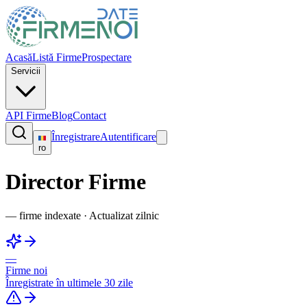
Acasă
Listă Firme
Prospectare
Servicii
API Firme
Blog
Contact
Înregistrare
Autentificare
ro
Director Firme
—
firme indexate
·
Actualizat zilnic
—
Firme noi
Înregistrate în ultimele 30 zile