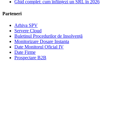
Ghid complet: cum înființezi un SRL în 2026
Parteneri
Arhiva SPV
Servere Cloud
Buletinul Procedurilor de Insolvență
Monitorizare Dosare Instanta
Date Monitorul Oficial IV
Date Firme
Prospectare B2B