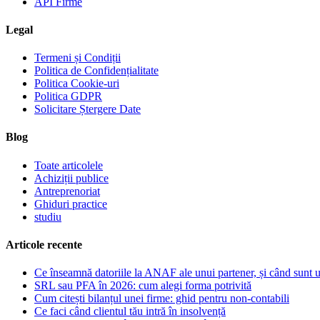
API Firme
Legal
Termeni și Condiții
Politica de Confidențialitate
Politica Cookie-uri
Politica GDPR
Solicitare Ștergere Date
Blog
Toate articolele
Achiziții publice
Antreprenoriat
Ghiduri practice
studiu
Articole recente
Ce înseamnă datoriile la ANAF ale unui partener, și când sunt 
SRL sau PFA în 2026: cum alegi forma potrivită
Cum citești bilanțul unei firme: ghid pentru non-contabili
Ce faci când clientul tău intră în insolvență