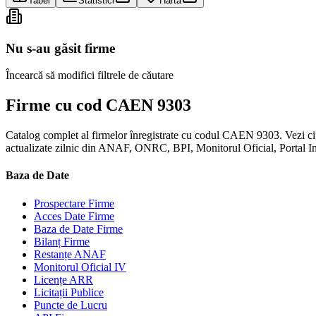
Tabel
Statistici
Hartă
Nu s-au găsit firme
Încearcă să modifici filtrele de căutare
Firme cu cod CAEN 9303
Catalog complet al firmelor înregistrate cu codul CAEN 9303. Vezi cifră
actualizate zilnic din ANAF, ONRC, BPI, Monitorul Oficial, Portal 
Baza de Date
Prospectare Firme
Acces Date Firme
Baza de Date Firme
Bilanț Firme
Restanțe ANAF
Monitorul Oficial IV
Licențe ARR
Licitații Publice
Puncte de Lucru