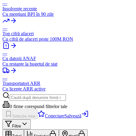
—
Insolvențe recente
Cu mențiuni BPI în 90 zile
—
Top cifră afaceri
Cu cifră de afaceri peste 100M RON
—
Cu datorii ANAF
Cu restanțe la bugetul de stat
—
Transportatori ARR
Cu licențe ARR active
0
firme corespund filtrelor tale
Conectare
Salvează
Selecția mea
Filtre