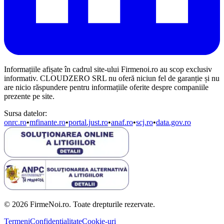
Informațiile afișate în cadrul site-ului Firmenoi.ro au scop exclusiv
informativ. CLOUDZERO SRL nu oferă niciun fel de garanție și nu
are nicio răspundere pentru informațiile oferite despre companiile
prezente pe site.
Sursa datelor:
onrc.ro
•
mfinante.ro
•
portal.just.ro
•
anaf.ro
•
scj.ro
•
data.gov.ro
© 2026 FirmeNoi.ro. Toate drepturile rezervate.
Termeni
Confidențialitate
Cookie-uri