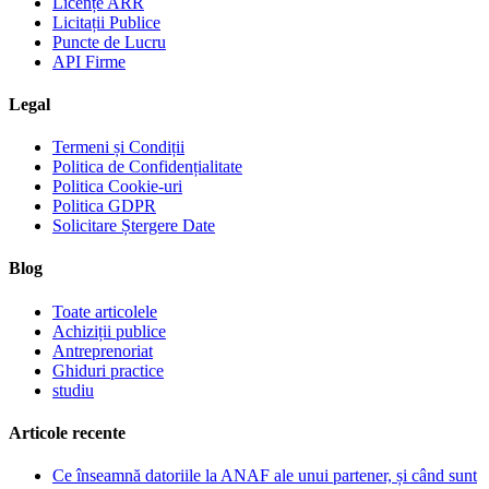
Licențe ARR
Licitații Publice
Puncte de Lucru
API Firme
Legal
Termeni și Condiții
Politica de Confidențialitate
Politica Cookie-uri
Politica GDPR
Solicitare Ștergere Date
Blog
Toate articolele
Achiziții publice
Antreprenoriat
Ghiduri practice
studiu
Articole recente
Ce înseamnă datoriile la ANAF ale unui partener, și când sunt