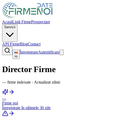
Acasă
Listă Firme
Prospectare
Servicii
API Firme
Blog
Contact
Înregistrare
Autentificare
ro
Director Firme
—
firme indexate
·
Actualizat zilnic
—
Firme noi
Înregistrate în ultimele 30 zile