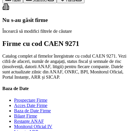
Tabel
Statistici
Hartă
Nu s-au găsit firme
Încearcă să modifici filtrele de căutare
Firme cu cod CAEN 9271
Catalog complet al firmelor înregistrate cu codul CAEN 9271. Vezi
cifră de afaceri, număr de angajați, status fiscal și semnale de risc
(insolvență, datorii ANAF, litigii) pentru fiecare companie. Datele
sunt actualizate zilnic din ANAF, ONRC, BPI, Monitorul Oficial,
Portal Instanțe, ARR și SICAP.
Baza de Date
Prospectare Firme
Acces Date Firme
Baza de Date Firme
Bilanț Firme
Restanțe ANAF
Monitorul Oficial IV