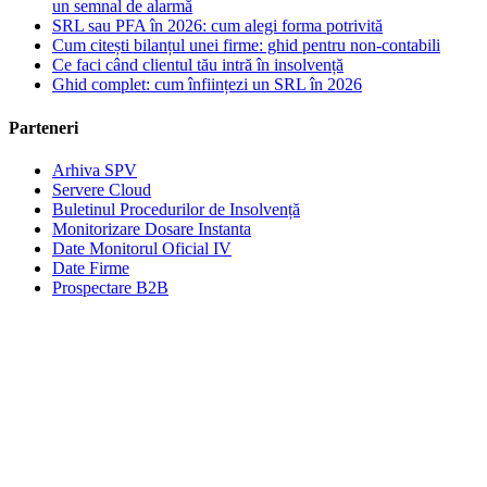
un semnal de alarmă
SRL sau PFA în 2026: cum alegi forma potrivită
Cum citești bilanțul unei firme: ghid pentru non-contabili
Ce faci când clientul tău intră în insolvență
Ghid complet: cum înființezi un SRL în 2026
Parteneri
Arhiva SPV
Servere Cloud
Buletinul Procedurilor de Insolvență
Monitorizare Dosare Instanta
Date Monitorul Oficial IV
Date Firme
Prospectare B2B