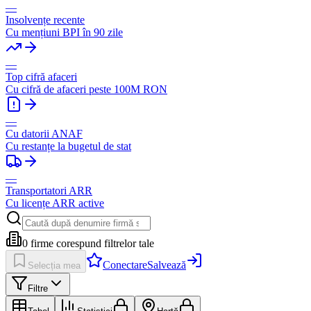
—
Insolvențe recente
Cu mențiuni BPI în 90 zile
—
Top cifră afaceri
Cu cifră de afaceri peste 100M RON
—
Cu datorii ANAF
Cu restanțe la bugetul de stat
—
Transportatori ARR
Cu licențe ARR active
0
firme corespund filtrelor tale
Conectare
Salvează
Selecția mea
Filtre