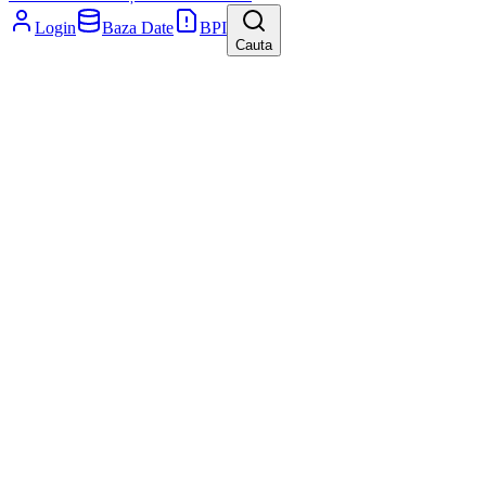
Login
Baza Date
BPI
Cauta