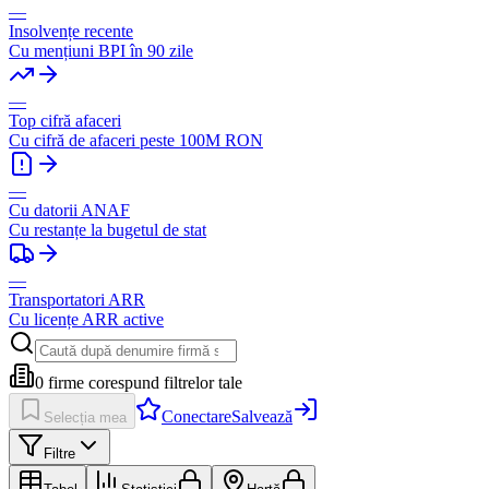
—
Insolvențe recente
Cu mențiuni BPI în 90 zile
—
Top cifră afaceri
Cu cifră de afaceri peste 100M RON
—
Cu datorii ANAF
Cu restanțe la bugetul de stat
—
Transportatori ARR
Cu licențe ARR active
0
firme corespund filtrelor tale
Conectare
Salvează
Selecția mea
Filtre