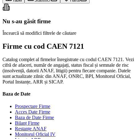
Tabel
Statistici
Hartă
Nu s-au găsit firme
Încearcă să modifici filtrele de căutare
Firme cu cod CAEN 7121
Catalog complet al firmelor înregistrate cu codul CAEN 7121. Vezi
cifră de afaceri, număr de angajați, status fiscal și semnale de risc
(insolvență, datorii ANAF, litigii) pentru fiecare companie. Datele
sunt actualizate zilnic din ANAF, ONRC, BPI, Monitorul Oficial,
Portal Instanțe, ARR și SICAP.
Baza de Date
Prospectare Firme
Acces Date Firme
Baza de Date Firme
Bilanț Firme
Restanțe ANAF
Monitorul Oficial IV