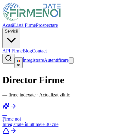
Acasă
Listă Firme
Prospectare
Servicii
API Firme
Blog
Contact
Înregistrare
Autentificare
ro
Director Firme
—
firme indexate
·
Actualizat zilnic
—
Firme noi
Înregistrate în ultimele 30 zile