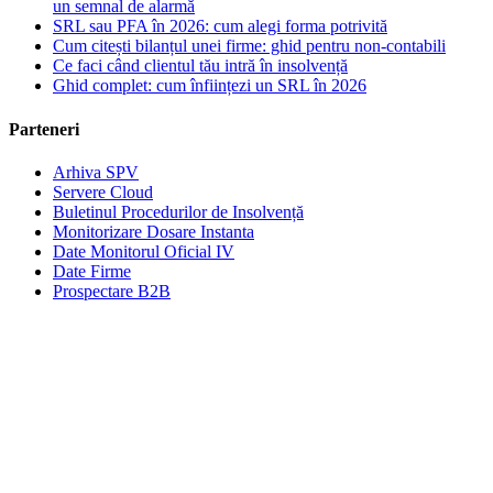
un semnal de alarmă
SRL sau PFA în 2026: cum alegi forma potrivită
Cum citești bilanțul unei firme: ghid pentru non-contabili
Ce faci când clientul tău intră în insolvență
Ghid complet: cum înființezi un SRL în 2026
Parteneri
Arhiva SPV
Servere Cloud
Buletinul Procedurilor de Insolvență
Monitorizare Dosare Instanta
Date Monitorul Oficial IV
Date Firme
Prospectare B2B