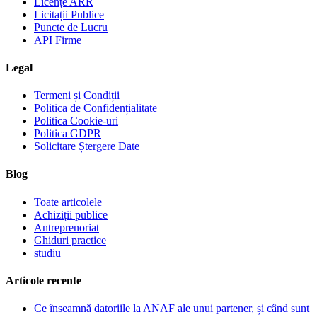
Licențe ARR
Licitații Publice
Puncte de Lucru
API Firme
Legal
Termeni și Condiții
Politica de Confidențialitate
Politica Cookie-uri
Politica GDPR
Solicitare Ștergere Date
Blog
Toate articolele
Achiziții publice
Antreprenoriat
Ghiduri practice
studiu
Articole recente
Ce înseamnă datoriile la ANAF ale unui partener, și când sunt