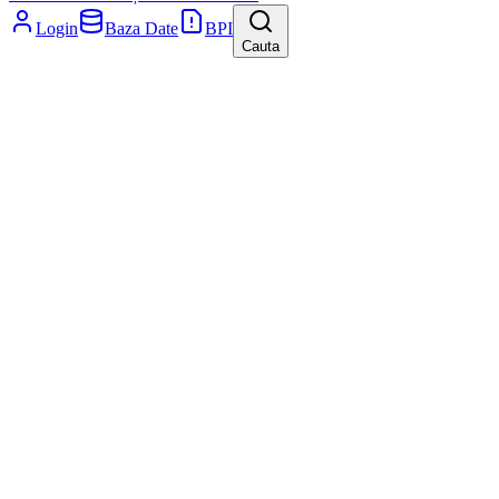
Login
Baza Date
BPI
Cauta