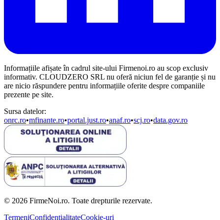
Informațiile afișate în cadrul site-ului Firmenoi.ro au scop exclusiv
informativ. CLOUDZERO SRL nu oferă niciun fel de garanție și nu
are nicio răspundere pentru informațiile oferite despre companiile
prezente pe site.
Sursa datelor:
onrc.ro
•
mfinante.ro
•
portal.just.ro
•
anaf.ro
•
scj.ro
•
data.gov.ro
© 2026 FirmeNoi.ro. Toate drepturile rezervate.
Termeni
Confidențialitate
Cookie-uri