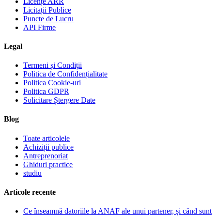
Licențe ARR
Licitații Publice
Puncte de Lucru
API Firme
Legal
Termeni și Condiții
Politica de Confidențialitate
Politica Cookie-uri
Politica GDPR
Solicitare Ștergere Date
Blog
Toate articolele
Achiziții publice
Antreprenoriat
Ghiduri practice
studiu
Articole recente
Ce înseamnă datoriile la ANAF ale unui partener, și când sunt