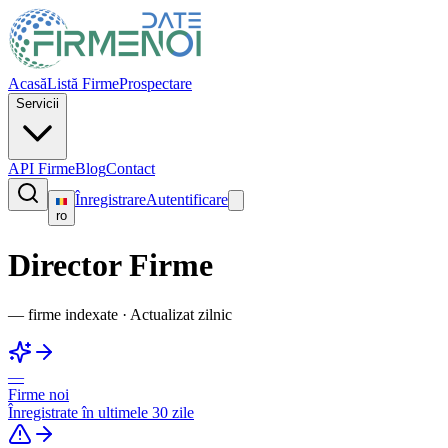
Acasă
Listă Firme
Prospectare
Servicii
API Firme
Blog
Contact
Înregistrare
Autentificare
ro
Director Firme
—
firme indexate
·
Actualizat zilnic
—
Firme noi
Înregistrate în ultimele 30 zile