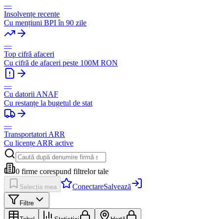
—
Insolvențe recente
Cu mențiuni BPI în 90 zile
—
Top cifră afaceri
Cu cifră de afaceri peste 100M RON
—
Cu datorii ANAF
Cu restanțe la bugetul de stat
—
Transportatori ARR
Cu licențe ARR active
0
firme corespund filtrelor tale
Conectare
Salvează
Selecția mea
Filtre