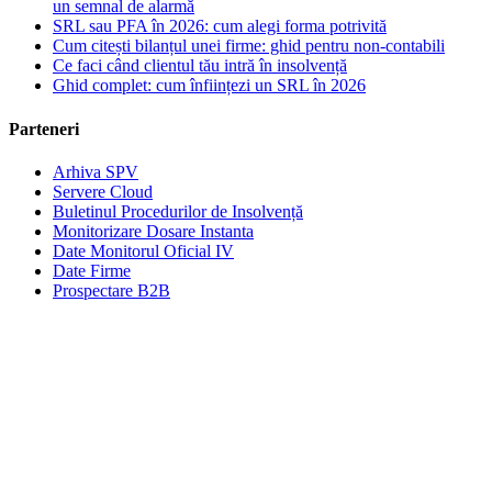
un semnal de alarmă
SRL sau PFA în 2026: cum alegi forma potrivită
Cum citești bilanțul unei firme: ghid pentru non-contabili
Ce faci când clientul tău intră în insolvență
Ghid complet: cum înființezi un SRL în 2026
Parteneri
Arhiva SPV
Servere Cloud
Buletinul Procedurilor de Insolvență
Monitorizare Dosare Instanta
Date Monitorul Oficial IV
Date Firme
Prospectare B2B