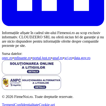
Informațiile afișate în cadrul site-ului Firmenoi.ro au scop exclusiv
informativ. CLOUDZERO SRL nu oferă niciun fel de garanție și nu
are nicio răspundere pentru informațiile oferite despre companiile
prezente pe site.
Sursa datelor:
onrc.ro
•
mfinante.ro
•
portal.just.ro
•
anaf.ro
•
scj.ro
•
data.gov.ro
© 2026 FirmeNoi.ro. Toate drepturile rezervate.
Termeni
Confidențialitate
Cookie-uri