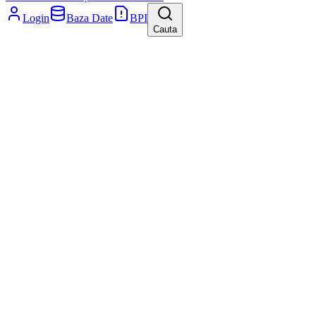
Login
Baza Date
BPI
Cauta