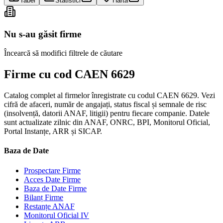
Tabel
Statistici
Hartă
Nu s-au găsit firme
Încearcă să modifici filtrele de căutare
Firme cu cod CAEN 6629
Catalog complet al firmelor înregistrate cu codul CAEN 6629. Vezi
cifră de afaceri, număr de angajați, status fiscal și semnale de risc
(insolvență, datorii ANAF, litigii) pentru fiecare companie. Datele
sunt actualizate zilnic din ANAF, ONRC, BPI, Monitorul Oficial,
Portal Instanțe, ARR și SICAP.
Baza de Date
Prospectare Firme
Acces Date Firme
Baza de Date Firme
Bilanț Firme
Restanțe ANAF
Monitorul Oficial IV