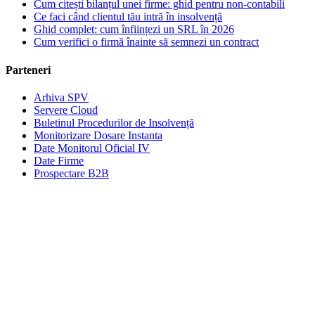
Cum citești bilanțul unei firme: ghid pentru non-contabili
Ce faci când clientul tău intră în insolvență
Ghid complet: cum înființezi un SRL în 2026
Cum verifici o firmă înainte să semnezi un contract
Parteneri
Arhiva SPV
Servere Cloud
Buletinul Procedurilor de Insolvență
Monitorizare Dosare Instanta
Date Monitorul Oficial IV
Date Firme
Prospectare B2B