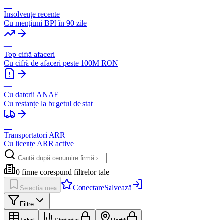
—
Insolvențe recente
Cu mențiuni BPI în 90 zile
—
Top cifră afaceri
Cu cifră de afaceri peste 100M RON
—
Cu datorii ANAF
Cu restanțe la bugetul de stat
—
Transportatori ARR
Cu licențe ARR active
0
firme corespund filtrelor tale
Conectare
Salvează
Selecția mea
Filtre