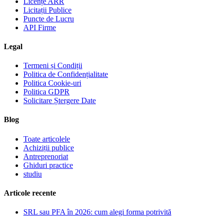
Licențe ARR
Licitații Publice
Puncte de Lucru
API Firme
Legal
Termeni și Condiții
Politica de Confidențialitate
Politica Cookie-uri
Politica GDPR
Solicitare Ștergere Date
Blog
Toate articolele
Achiziții publice
Antreprenoriat
Ghiduri practice
studiu
Articole recente
SRL sau PFA în 2026: cum alegi forma potrivită