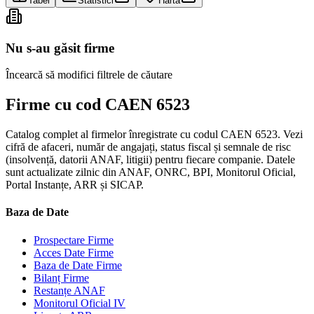
Tabel
Statistici
Hartă
Nu s-au găsit firme
Încearcă să modifici filtrele de căutare
Firme cu cod CAEN 6523
Catalog complet al firmelor înregistrate cu codul CAEN 6523. Vezi
cifră de afaceri, număr de angajați, status fiscal și semnale de risc
(insolvență, datorii ANAF, litigii) pentru fiecare companie. Datele
sunt actualizate zilnic din ANAF, ONRC, BPI, Monitorul Oficial,
Portal Instanțe, ARR și SICAP.
Baza de Date
Prospectare Firme
Acces Date Firme
Baza de Date Firme
Bilanț Firme
Restanțe ANAF
Monitorul Oficial IV