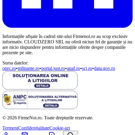
Informațiile afișate în cadrul site-ului Firmenoi.ro au scop exclusiv
informativ. CLOUDZERO SRL nu oferă niciun fel de garanție și nu
are nicio răspundere pentru informațiile oferite despre companiile
prezente pe site.
Sursa datelor:
onrc.ro
•
mfinante.ro
•
portal.just.ro
•
anaf.ro
•
scj.ro
•
data.gov.ro
© 2026 FirmeNoi.ro. Toate drepturile rezervate.
Termeni
Confidențialitate
Cookie-uri