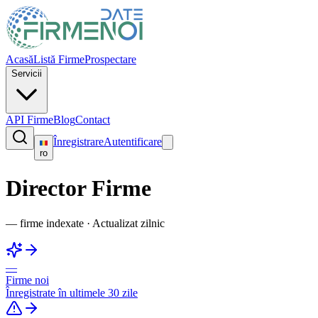
Acasă
Listă Firme
Prospectare
Servicii
API Firme
Blog
Contact
Înregistrare
Autentificare
ro
Director Firme
—
firme indexate
·
Actualizat zilnic
—
Firme noi
Înregistrate în ultimele 30 zile