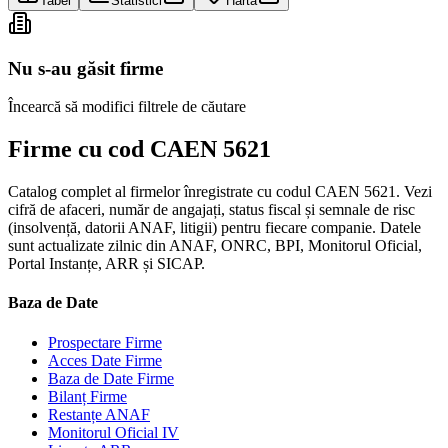
Tabel
Statistici
Hartă
Nu s-au găsit firme
Încearcă să modifici filtrele de căutare
Firme cu cod CAEN 5621
Catalog complet al firmelor înregistrate cu codul CAEN 5621. Vezi
cifră de afaceri, număr de angajați, status fiscal și semnale de risc
(insolvență, datorii ANAF, litigii) pentru fiecare companie. Datele
sunt actualizate zilnic din ANAF, ONRC, BPI, Monitorul Oficial,
Portal Instanțe, ARR și SICAP.
Baza de Date
Prospectare Firme
Acces Date Firme
Baza de Date Firme
Bilanț Firme
Restanțe ANAF
Monitorul Oficial IV