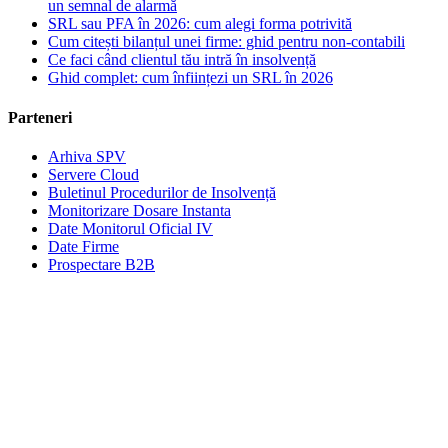
un semnal de alarmă
SRL sau PFA în 2026: cum alegi forma potrivită
Cum citești bilanțul unei firme: ghid pentru non-contabili
Ce faci când clientul tău intră în insolvență
Ghid complet: cum înființezi un SRL în 2026
Parteneri
Arhiva SPV
Servere Cloud
Buletinul Procedurilor de Insolvență
Monitorizare Dosare Instanta
Date Monitorul Oficial IV
Date Firme
Prospectare B2B