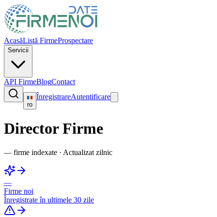
Acasă
Listă Firme
Prospectare
Servicii
API Firme
Blog
Contact
Înregistrare
Autentificare
ro
Director Firme
—
firme indexate
·
Actualizat zilnic
—
Firme noi
Înregistrate în ultimele 30 zile