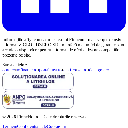
Informațiile afișate în cadrul site-ului Firmenoi.ro au scop exclusiv
informativ. CLOUDZERO SRL nu oferă niciun fel de garanție și nu
are nicio răspundere pentru informațiile oferite despre companiile
prezente pe site.
Sursa datelor:
onrc.ro
•
mfinante.ro
•
portal.just.ro
•
anaf.ro
•
scj.ro
•
data.gov.ro
© 2026 FirmeNoi.ro. Toate drepturile rezervate.
Termeni
Confidențialitate
Cookie-uri