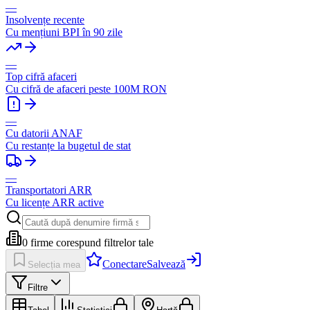
—
Insolvențe recente
Cu mențiuni BPI în 90 zile
—
Top cifră afaceri
Cu cifră de afaceri peste 100M RON
—
Cu datorii ANAF
Cu restanțe la bugetul de stat
—
Transportatori ARR
Cu licențe ARR active
0
firme corespund filtrelor tale
Conectare
Salvează
Selecția mea
Filtre