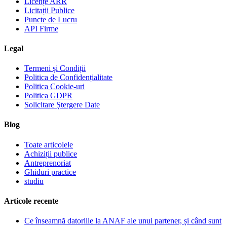
Licențe ARR
Licitații Publice
Puncte de Lucru
API Firme
Legal
Termeni și Condiții
Politica de Confidențialitate
Politica Cookie-uri
Politica GDPR
Solicitare Ștergere Date
Blog
Toate articolele
Achiziții publice
Antreprenoriat
Ghiduri practice
studiu
Articole recente
Ce înseamnă datoriile la ANAF ale unui partener, și când sunt