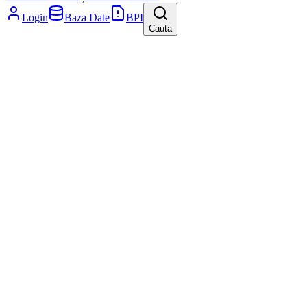
Login
Baza Date
BPI
Cauta