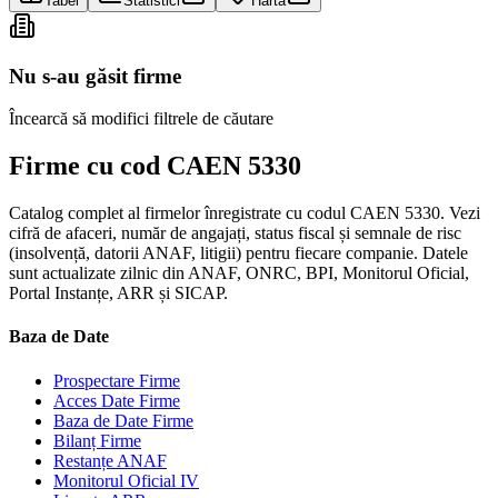
Tabel
Statistici
Hartă
Nu s-au găsit firme
Încearcă să modifici filtrele de căutare
Firme cu cod CAEN 5330
Catalog complet al firmelor înregistrate cu codul CAEN 5330. Vezi
cifră de afaceri, număr de angajați, status fiscal și semnale de risc
(insolvență, datorii ANAF, litigii) pentru fiecare companie. Datele
sunt actualizate zilnic din ANAF, ONRC, BPI, Monitorul Oficial,
Portal Instanțe, ARR și SICAP.
Baza de Date
Prospectare Firme
Acces Date Firme
Baza de Date Firme
Bilanț Firme
Restanțe ANAF
Monitorul Oficial IV