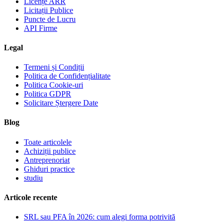
Licențe ARR
Licitații Publice
Puncte de Lucru
API Firme
Legal
Termeni și Condiții
Politica de Confidențialitate
Politica Cookie-uri
Politica GDPR
Solicitare Ștergere Date
Blog
Toate articolele
Achiziții publice
Antreprenoriat
Ghiduri practice
studiu
Articole recente
SRL sau PFA în 2026: cum alegi forma potrivită