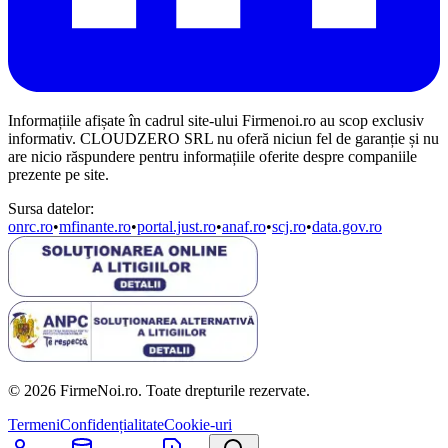
Informațiile afișate în cadrul site-ului Firmenoi.ro au scop exclusiv
informativ. CLOUDZERO SRL nu oferă niciun fel de garanție și nu
are nicio răspundere pentru informațiile oferite despre companiile
prezente pe site.
Sursa datelor:
onrc.ro
•
mfinante.ro
•
portal.just.ro
•
anaf.ro
•
scj.ro
•
data.gov.ro
© 2026 FirmeNoi.ro. Toate drepturile rezervate.
Termeni
Confidențialitate
Cookie-uri