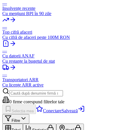
—
Insolvențe recente
Cu mențiuni BPI în 90 zile
—
Top cifră afaceri
Cu cifră de afaceri peste 100M RON
—
Cu datorii ANAF
Cu restanțe la bugetul de stat
—
Transportatori ARR
Cu licențe ARR active
0
firme corespund filtrelor tale
Conectare
Salvează
Selecția mea
Filtre