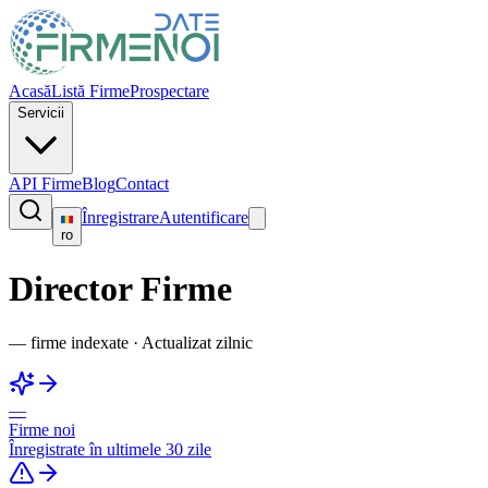
Acasă
Listă Firme
Prospectare
Servicii
API Firme
Blog
Contact
Înregistrare
Autentificare
ro
Director Firme
—
firme indexate
·
Actualizat zilnic
—
Firme noi
Înregistrate în ultimele 30 zile