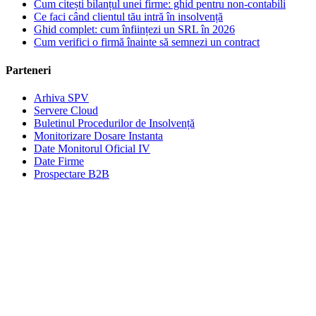
Cum citești bilanțul unei firme: ghid pentru non-contabili
Ce faci când clientul tău intră în insolvență
Ghid complet: cum înființezi un SRL în 2026
Cum verifici o firmă înainte să semnezi un contract
Parteneri
Arhiva SPV
Servere Cloud
Buletinul Procedurilor de Insolvență
Monitorizare Dosare Instanta
Date Monitorul Oficial IV
Date Firme
Prospectare B2B