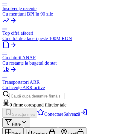
—
Insolvențe recente
Cu mențiuni BPI în 90 zile
—
Top cifră afaceri
Cu cifră de afaceri peste 100M RON
—
Cu datorii ANAF
Cu restanțe la bugetul de stat
—
Transportatori ARR
Cu licențe ARR active
0
firme corespund filtrelor tale
Conectare
Salvează
Selecția mea
Filtre