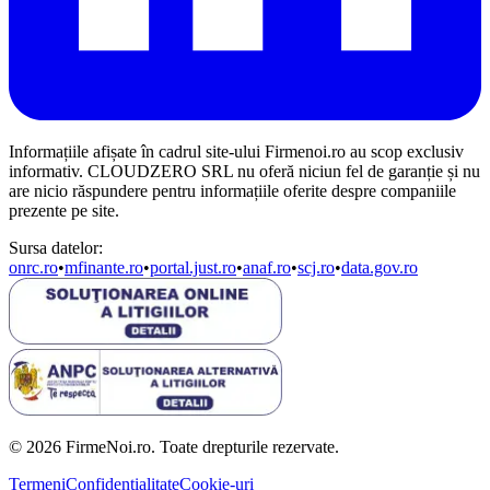
Informațiile afișate în cadrul site-ului Firmenoi.ro au scop exclusiv
informativ. CLOUDZERO SRL nu oferă niciun fel de garanție și nu
are nicio răspundere pentru informațiile oferite despre companiile
prezente pe site.
Sursa datelor:
onrc.ro
•
mfinante.ro
•
portal.just.ro
•
anaf.ro
•
scj.ro
•
data.gov.ro
© 2026 FirmeNoi.ro. Toate drepturile rezervate.
Termeni
Confidențialitate
Cookie-uri