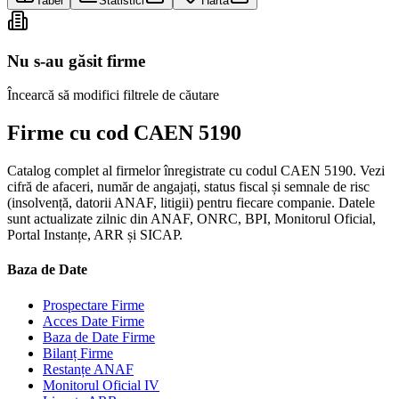
Tabel
Statistici
Hartă
Nu s-au găsit firme
Încearcă să modifici filtrele de căutare
Firme cu cod CAEN 5190
Catalog complet al firmelor înregistrate cu codul CAEN 5190. Vezi
cifră de afaceri, număr de angajați, status fiscal și semnale de risc
(insolvență, datorii ANAF, litigii) pentru fiecare companie. Datele
sunt actualizate zilnic din ANAF, ONRC, BPI, Monitorul Oficial,
Portal Instanțe, ARR și SICAP.
Baza de Date
Prospectare Firme
Acces Date Firme
Baza de Date Firme
Bilanț Firme
Restanțe ANAF
Monitorul Oficial IV