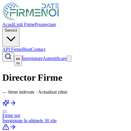
Acasă
Listă Firme
Prospectare
Servicii
API Firme
Blog
Contact
Înregistrare
Autentificare
ro
Director Firme
—
firme indexate
·
Actualizat zilnic
—
Firme noi
Înregistrate în ultimele 30 zile