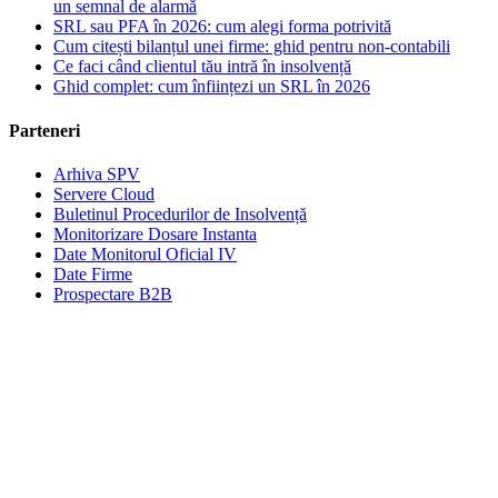
un semnal de alarmă
SRL sau PFA în 2026: cum alegi forma potrivită
Cum citești bilanțul unei firme: ghid pentru non-contabili
Ce faci când clientul tău intră în insolvență
Ghid complet: cum înființezi un SRL în 2026
Parteneri
Arhiva SPV
Servere Cloud
Buletinul Procedurilor de Insolvență
Monitorizare Dosare Instanta
Date Monitorul Oficial IV
Date Firme
Prospectare B2B