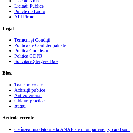
Licențe ARR
Licitații Publice
Puncte de Lucru
API Firme
Legal
Termeni și Condiții
Politica de Confidențialitate
Politica Cookie-uri
Politica GDPR
Solicitare Ștergere Date
Blog
Toate articolele
Achiziții publice
Antreprenoriat
Ghiduri practice
studiu
Articole recente
Ce înseamnă datoriile la ANAF ale unui partener, și când sunt