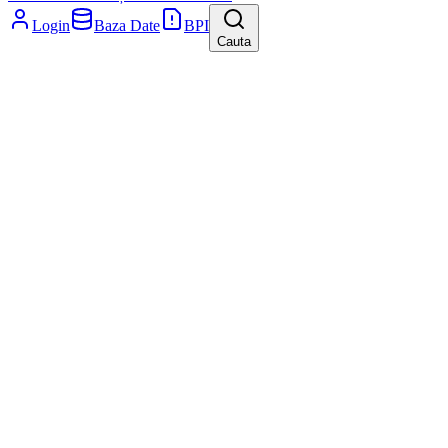
Login
Baza Date
BPI
Cauta