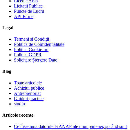
Licențe ARR
Licitații Publice
Puncte de Lucru
API Firme
Legal
Termeni și Condiții
Politica de Confidențialitate
Politica Cookie-uri
Politica GDPR
Solicitare Ștergere Date
Blog
Toate articolele
Achiziții publice
Antreprenoriat
Ghiduri practice
studiu
Articole recente
Ce înseamnă datoriile la ANAF ale unui partener, și când sunt