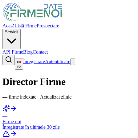
Acasă
Listă Firme
Prospectare
Servicii
API Firme
Blog
Contact
Înregistrare
Autentificare
ro
Director Firme
—
firme indexate
·
Actualizat zilnic
—
Firme noi
Înregistrate în ultimele 30 zile