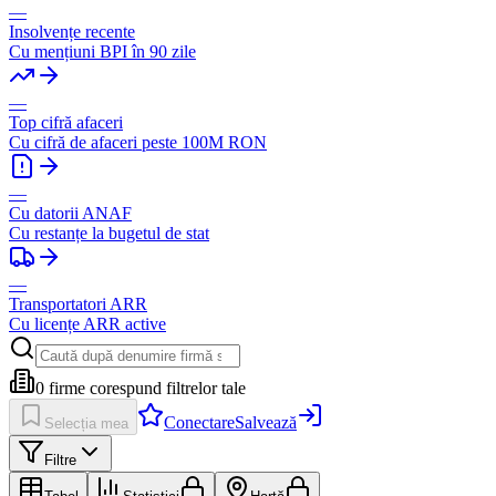
—
Insolvențe recente
Cu mențiuni BPI în 90 zile
—
Top cifră afaceri
Cu cifră de afaceri peste 100M RON
—
Cu datorii ANAF
Cu restanțe la bugetul de stat
—
Transportatori ARR
Cu licențe ARR active
0
firme corespund filtrelor tale
Conectare
Salvează
Selecția mea
Filtre