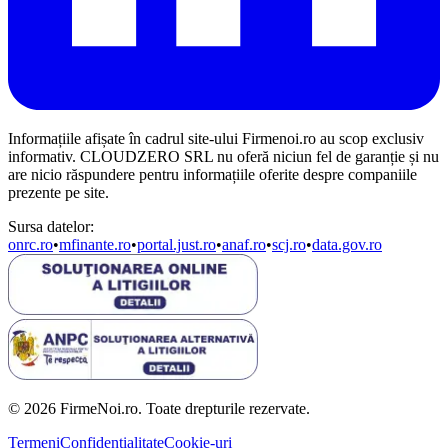
Informațiile afișate în cadrul site-ului Firmenoi.ro au scop exclusiv
informativ. CLOUDZERO SRL nu oferă niciun fel de garanție și nu
are nicio răspundere pentru informațiile oferite despre companiile
prezente pe site.
Sursa datelor:
onrc.ro
•
mfinante.ro
•
portal.just.ro
•
anaf.ro
•
scj.ro
•
data.gov.ro
© 2026 FirmeNoi.ro. Toate drepturile rezervate.
Termeni
Confidențialitate
Cookie-uri