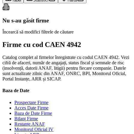
Tabel
Statistici
Hartă
Nu s-au găsit firme
Încearcă să modifici filtrele de căutare
Firme cu cod CAEN 4942
Catalog complet al firmelor înregistrate cu codul CAEN 4942. Vezi
cifră de afaceri, număr de angajați, status fiscal și semnale de risc
(insolvență, datorii ANAF, litigii) pentru fiecare companie. Datele
sunt actualizate zilnic din ANAF, ONRC, BPI, Monitorul Oficial,
Portal Instanțe, ARR și SICAP.
Baza de Date
Prospectare Firme
Acces Date Firme
Baza de Date Firme
Bilanț Firme
Restanțe ANAF
Monitorul Oficial IV