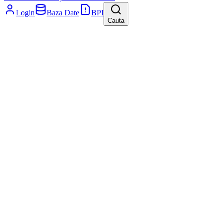
Login
Baza Date
BPI
Cauta