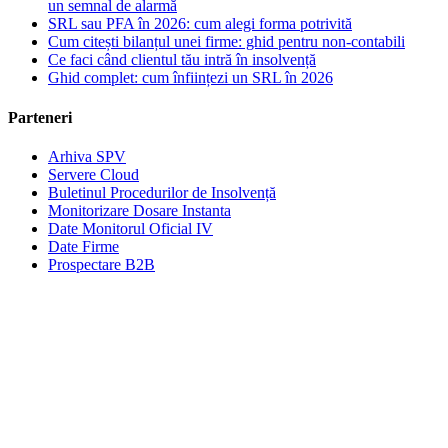
un semnal de alarmă
SRL sau PFA în 2026: cum alegi forma potrivită
Cum citești bilanțul unei firme: ghid pentru non-contabili
Ce faci când clientul tău intră în insolvență
Ghid complet: cum înființezi un SRL în 2026
Parteneri
Arhiva SPV
Servere Cloud
Buletinul Procedurilor de Insolvență
Monitorizare Dosare Instanta
Date Monitorul Oficial IV
Date Firme
Prospectare B2B