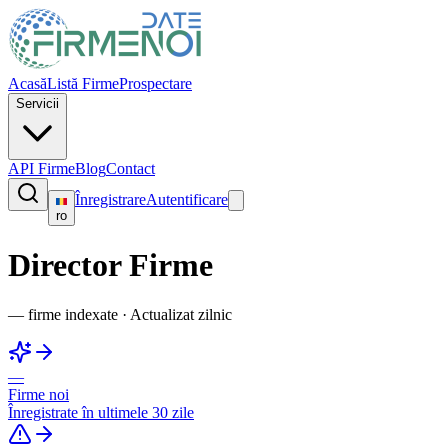
Acasă
Listă Firme
Prospectare
Servicii
API Firme
Blog
Contact
Înregistrare
Autentificare
ro
Director Firme
—
firme indexate
·
Actualizat zilnic
—
Firme noi
Înregistrate în ultimele 30 zile