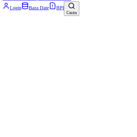
Login
Baza Date
BPI
Cauta