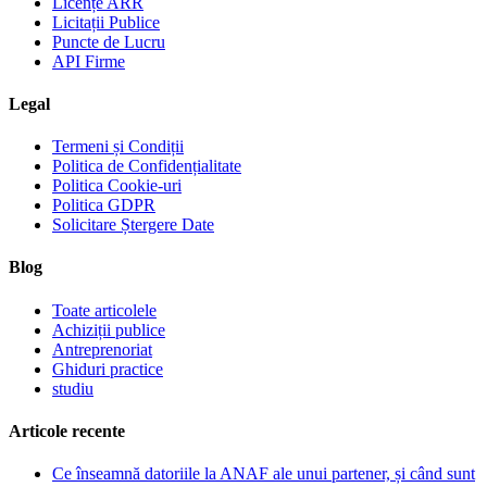
Licențe ARR
Licitații Publice
Puncte de Lucru
API Firme
Legal
Termeni și Condiții
Politica de Confidențialitate
Politica Cookie-uri
Politica GDPR
Solicitare Ștergere Date
Blog
Toate articolele
Achiziții publice
Antreprenoriat
Ghiduri practice
studiu
Articole recente
Ce înseamnă datoriile la ANAF ale unui partener, și când sunt