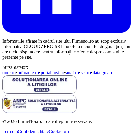
Informațiile afișate în cadrul site-ului Firmenoi.ro au scop exclusiv
informativ. CLOUDZERO SRL nu oferă niciun fel de garanție și nu
are nicio răspundere pentru informațiile oferite despre companiile
prezente pe site.
Sursa datelor:
onrc.ro
•
mfinante.ro
•
portal.just.ro
•
anaf.ro
•
scj.ro
•
data.gov.ro
© 2026 FirmeNoi.ro. Toate drepturile rezervate.
Termeni
Confidențialitate
Cookie-uri