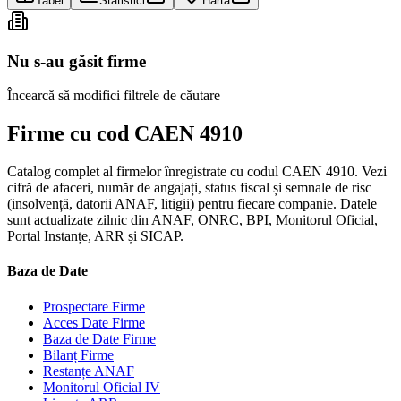
Tabel
Statistici
Hartă
Nu s-au găsit firme
Încearcă să modifici filtrele de căutare
Firme cu cod CAEN 4910
Catalog complet al firmelor înregistrate cu codul CAEN 4910. Vezi
cifră de afaceri, număr de angajați, status fiscal și semnale de risc
(insolvență, datorii ANAF, litigii) pentru fiecare companie. Datele
sunt actualizate zilnic din ANAF, ONRC, BPI, Monitorul Oficial,
Portal Instanțe, ARR și SICAP.
Baza de Date
Prospectare Firme
Acces Date Firme
Baza de Date Firme
Bilanț Firme
Restanțe ANAF
Monitorul Oficial IV