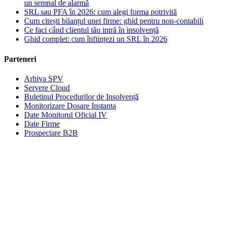
un semnal de alarmă
SRL sau PFA în 2026: cum alegi forma potrivită
Cum citești bilanțul unei firme: ghid pentru non-contabili
Ce faci când clientul tău intră în insolvență
Ghid complet: cum înființezi un SRL în 2026
Parteneri
Arhiva SPV
Servere Cloud
Buletinul Procedurilor de Insolvență
Monitorizare Dosare Instanta
Date Monitorul Oficial IV
Date Firme
Prospectare B2B