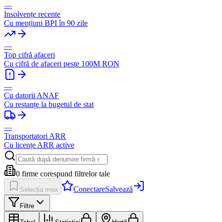
—
Insolvențe recente
Cu mențiuni BPI în 90 zile
—
Top cifră afaceri
Cu cifră de afaceri peste 100M RON
—
Cu datorii ANAF
Cu restanțe la bugetul de stat
—
Transportatori ARR
Cu licențe ARR active
0
firme corespund filtrelor tale
Conectare
Salvează
Selecția mea
Filtre