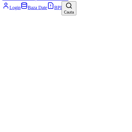
Login
Baza Date
BPI
Cauta