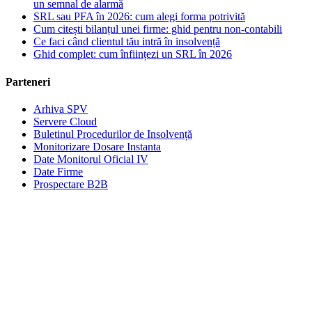
un semnal de alarmă
SRL sau PFA în 2026: cum alegi forma potrivită
Cum citești bilanțul unei firme: ghid pentru non-contabili
Ce faci când clientul tău intră în insolvență
Ghid complet: cum înființezi un SRL în 2026
Parteneri
Arhiva SPV
Servere Cloud
Buletinul Procedurilor de Insolvență
Monitorizare Dosare Instanta
Date Monitorul Oficial IV
Date Firme
Prospectare B2B