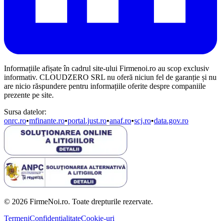
Informațiile afișate în cadrul site-ului Firmenoi.ro au scop exclusiv
informativ. CLOUDZERO SRL nu oferă niciun fel de garanție și nu
are nicio răspundere pentru informațiile oferite despre companiile
prezente pe site.
Sursa datelor:
onrc.ro
•
mfinante.ro
•
portal.just.ro
•
anaf.ro
•
scj.ro
•
data.gov.ro
© 2026 FirmeNoi.ro. Toate drepturile rezervate.
Termeni
Confidențialitate
Cookie-uri