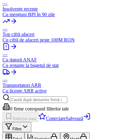
—
Insolvențe recente
Cu mențiuni BPI în 90 zile
—
Top cifră afaceri
Cu cifră de afaceri peste 100M RON
—
Cu datorii ANAF
Cu restanțe la bugetul de stat
—
Transportatori ARR
Cu licențe ARR active
0
firme corespund filtrelor tale
Conectare
Salvează
Selecția mea
Filtre