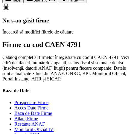
Tabel
Statistici
Hartă
Nu s-au găsit firme
Încearcă să modifici filtrele de căutare
Firme cu cod CAEN 4791
Catalog complet al firmelor înregistrate cu codul CAEN 4791. Vezi
cifră de afaceri, număr de angajați, status fiscal și semnale de risc
(insolvență, datorii ANAF, litigii) pentru fiecare companie. Datele
sunt actualizate zilnic din ANAF, ONRC, BPI, Monitorul Oficial,
Portal Instanțe, ARR și SICAP.
Baza de Date
Prospectare Firme
Acces Date Firme
Baza de Date Firme
Bilanț Firme
Restanțe ANAF
Monitorul Oficial IV