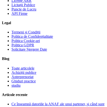
Licențe ARR
Licitații Publice
Puncte de Lucru
API Firme
Legal
Termeni și Condiții
Politica de Confidențialitate
Politica Cookie-uri
Politica GDPR
Solicitare Ștergere Date
Blog
Toate articolele
Achiziții publice
Antreprenoriat
Ghiduri practice
studiu
Articole recente
Ce înseamnă datoriile la ANAF ale unui partener, și când sunt