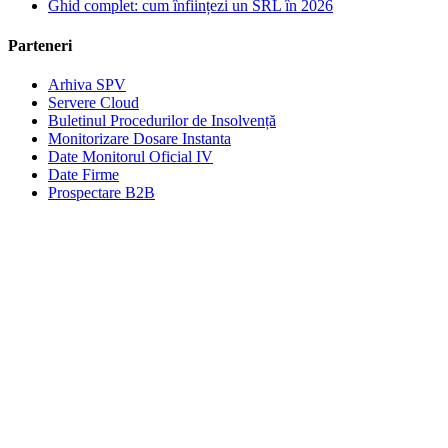
Ghid complet: cum înființezi un SRL în 2026
Parteneri
Arhiva SPV
Servere Cloud
Buletinul Procedurilor de Insolvență
Monitorizare Dosare Instanta
Date Monitorul Oficial IV
Date Firme
Prospectare B2B