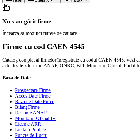
Tabel
Statistici
Hartă
Nu s-au găsit firme
Încearcă să modifici filtrele de căutare
Firme cu cod CAEN 4545
Catalog complet al firmelor înregistrate cu codul CAEN 4545. Vezi cifră
actualizate zilnic din ANAF, ONRC, BPI, Monitorul Oficial, Portal 
Baza de Date
Prospectare Firme
Acces Date Firme
Baza de Date Firme
Bilanț Firme
Restanțe ANAF
Monitorul Oficial IV
Licențe ARR
Licitații Publice
Puncte de Lucru