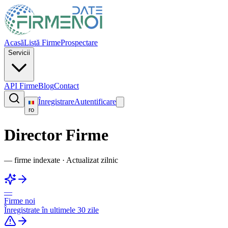
Acasă
Listă Firme
Prospectare
Servicii
API Firme
Blog
Contact
Înregistrare
Autentificare
ro
Director Firme
—
firme indexate
·
Actualizat zilnic
—
Firme noi
Înregistrate în ultimele 30 zile