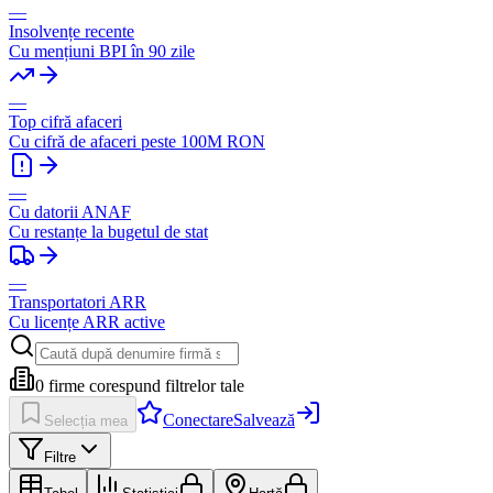
—
Insolvențe recente
Cu mențiuni BPI în 90 zile
—
Top cifră afaceri
Cu cifră de afaceri peste 100M RON
—
Cu datorii ANAF
Cu restanțe la bugetul de stat
—
Transportatori ARR
Cu licențe ARR active
0
firme corespund filtrelor tale
Conectare
Salvează
Selecția mea
Filtre