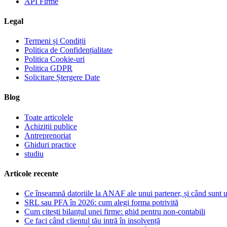
API Firme
Legal
Termeni și Condiții
Politica de Confidențialitate
Politica Cookie-uri
Politica GDPR
Solicitare Ștergere Date
Blog
Toate articolele
Achiziții publice
Antreprenoriat
Ghiduri practice
studiu
Articole recente
Ce înseamnă datoriile la ANAF ale unui partener, și când sunt 
SRL sau PFA în 2026: cum alegi forma potrivită
Cum citești bilanțul unei firme: ghid pentru non-contabili
Ce faci când clientul tău intră în insolvență