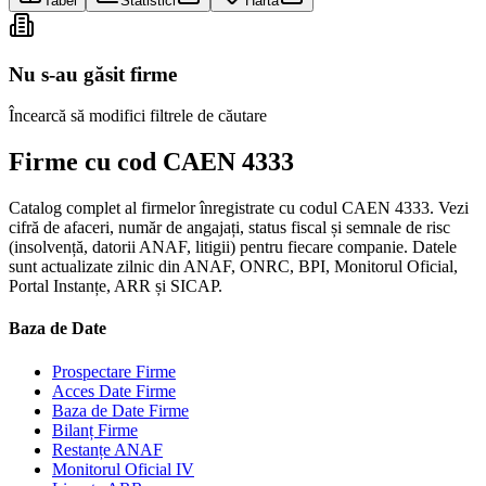
Tabel
Statistici
Hartă
Nu s-au găsit firme
Încearcă să modifici filtrele de căutare
Firme cu cod CAEN 4333
Catalog complet al firmelor înregistrate cu codul CAEN 4333. Vezi
cifră de afaceri, număr de angajați, status fiscal și semnale de risc
(insolvență, datorii ANAF, litigii) pentru fiecare companie. Datele
sunt actualizate zilnic din ANAF, ONRC, BPI, Monitorul Oficial,
Portal Instanțe, ARR și SICAP.
Baza de Date
Prospectare Firme
Acces Date Firme
Baza de Date Firme
Bilanț Firme
Restanțe ANAF
Monitorul Oficial IV