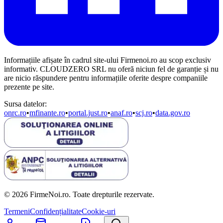
Informațiile afișate în cadrul site-ului Firmenoi.ro au scop exclusiv
informativ. CLOUDZERO SRL nu oferă niciun fel de garanție și nu
are nicio răspundere pentru informațiile oferite despre companiile
prezente pe site.
Sursa datelor:
onrc.ro
•
mfinante.ro
•
portal.just.ro
•
anaf.ro
•
scj.ro
•
data.gov.ro
© 2026 FirmeNoi.ro. Toate drepturile rezervate.
Termeni
Confidențialitate
Cookie-uri