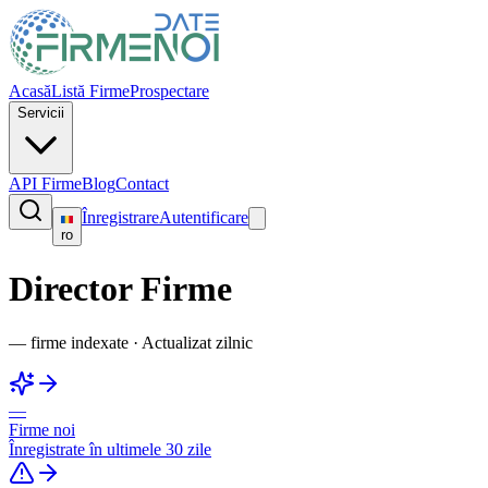
Acasă
Listă Firme
Prospectare
Servicii
API Firme
Blog
Contact
Înregistrare
Autentificare
ro
Director Firme
—
firme indexate
·
Actualizat zilnic
—
Firme noi
Înregistrate în ultimele 30 zile