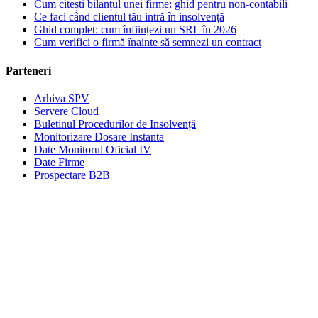
Cum citești bilanțul unei firme: ghid pentru non-contabili
Ce faci când clientul tău intră în insolvență
Ghid complet: cum înființezi un SRL în 2026
Cum verifici o firmă înainte să semnezi un contract
Parteneri
Arhiva SPV
Servere Cloud
Buletinul Procedurilor de Insolvență
Monitorizare Dosare Instanta
Date Monitorul Oficial IV
Date Firme
Prospectare B2B