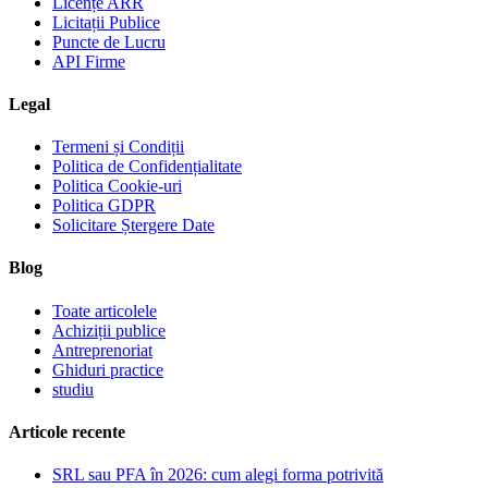
Licențe ARR
Licitații Publice
Puncte de Lucru
API Firme
Legal
Termeni și Condiții
Politica de Confidențialitate
Politica Cookie-uri
Politica GDPR
Solicitare Ștergere Date
Blog
Toate articolele
Achiziții publice
Antreprenoriat
Ghiduri practice
studiu
Articole recente
SRL sau PFA în 2026: cum alegi forma potrivită