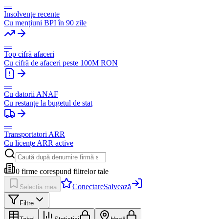
—
Insolvențe recente
Cu mențiuni BPI în 90 zile
—
Top cifră afaceri
Cu cifră de afaceri peste 100M RON
—
Cu datorii ANAF
Cu restanțe la bugetul de stat
—
Transportatori ARR
Cu licențe ARR active
0
firme corespund filtrelor tale
Conectare
Salvează
Selecția mea
Filtre