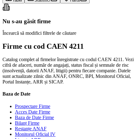
Tabel
Statistici
Hartă
Nu s-au găsit firme
Încearcă să modifici filtrele de căutare
Firme cu cod CAEN 4211
Catalog complet al firmelor înregistrate cu codul CAEN 4211. Vezi
cifră de afaceri, număr de angajați, status fiscal și semnale de risc
(insolvență, datorii ANAF, litigii) pentru fiecare companie. Datele
sunt actualizate zilnic din ANAF, ONRC, BPI, Monitorul Oficial,
Portal Instanțe, ARR și SICAP.
Baza de Date
Prospectare Firme
Acces Date Firme
Baza de Date Firme
Bilanț Firme
Restanțe ANAF
Monitorul Oficial IV