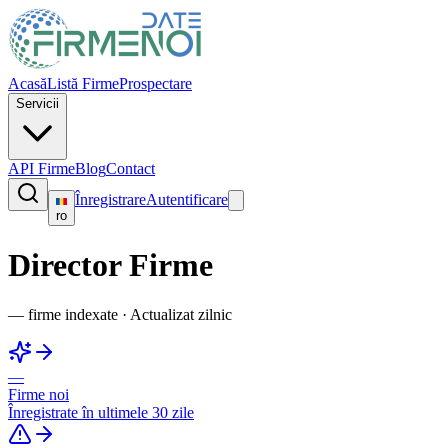
Acasă
Listă Firme
Prospectare
Servicii
API Firme
Blog
Contact
Înregistrare
Autentificare
ro
Director Firme
—
firme indexate
·
Actualizat zilnic
—
Firme noi
Înregistrate în ultimele 30 zile