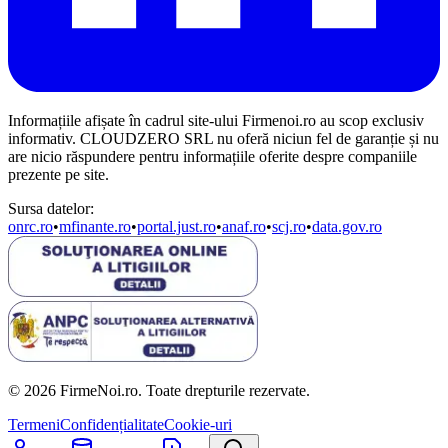
Informațiile afișate în cadrul site-ului Firmenoi.ro au scop exclusiv
informativ. CLOUDZERO SRL nu oferă niciun fel de garanție și nu
are nicio răspundere pentru informațiile oferite despre companiile
prezente pe site.
Sursa datelor:
onrc.ro
•
mfinante.ro
•
portal.just.ro
•
anaf.ro
•
scj.ro
•
data.gov.ro
© 2026 FirmeNoi.ro. Toate drepturile rezervate.
Termeni
Confidențialitate
Cookie-uri