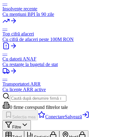
—
Insolvențe recente
Cu mențiuni BPI în 90 zile
—
Top cifră afaceri
Cu cifră de afaceri peste 100M RON
—
Cu datorii ANAF
Cu restanțe la bugetul de stat
—
Transportatori ARR
Cu licențe ARR active
0
firme corespund filtrelor tale
Conectare
Salvează
Selecția mea
Filtre