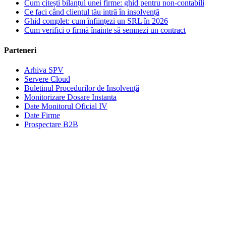
Cum citești bilanțul unei firme: ghid pentru non-contabili
Ce faci când clientul tău intră în insolvență
Ghid complet: cum înființezi un SRL în 2026
Cum verifici o firmă înainte să semnezi un contract
Parteneri
Arhiva SPV
Servere Cloud
Buletinul Procedurilor de Insolvență
Monitorizare Dosare Instanta
Date Monitorul Oficial IV
Date Firme
Prospectare B2B