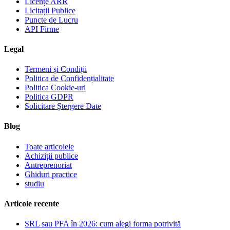
Licențe ARR
Licitații Publice
Puncte de Lucru
API Firme
Legal
Termeni și Condiții
Politica de Confidențialitate
Politica Cookie-uri
Politica GDPR
Solicitare Ștergere Date
Blog
Toate articolele
Achiziții publice
Antreprenoriat
Ghiduri practice
studiu
Articole recente
SRL sau PFA în 2026: cum alegi forma potrivită