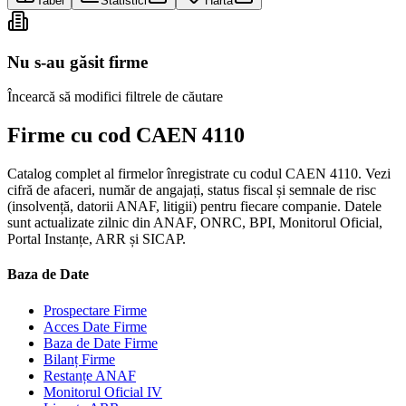
Tabel
Statistici
Hartă
Nu s-au găsit firme
Încearcă să modifici filtrele de căutare
Firme cu cod CAEN 4110
Catalog complet al firmelor înregistrate cu codul CAEN 4110. Vezi
cifră de afaceri, număr de angajați, status fiscal și semnale de risc
(insolvență, datorii ANAF, litigii) pentru fiecare companie. Datele
sunt actualizate zilnic din ANAF, ONRC, BPI, Monitorul Oficial,
Portal Instanțe, ARR și SICAP.
Baza de Date
Prospectare Firme
Acces Date Firme
Baza de Date Firme
Bilanț Firme
Restanțe ANAF
Monitorul Oficial IV