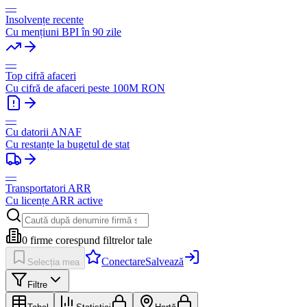
—
Insolvențe recente
Cu mențiuni BPI în 90 zile
—
Top cifră afaceri
Cu cifră de afaceri peste 100M RON
—
Cu datorii ANAF
Cu restanțe la bugetul de stat
—
Transportatori ARR
Cu licențe ARR active
0
firme corespund filtrelor tale
Conectare
Salvează
Selecția mea
Filtre