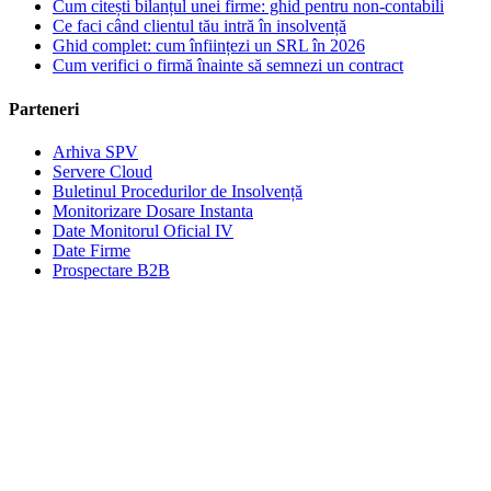
Cum citești bilanțul unei firme: ghid pentru non-contabili
Ce faci când clientul tău intră în insolvență
Ghid complet: cum înființezi un SRL în 2026
Cum verifici o firmă înainte să semnezi un contract
Parteneri
Arhiva SPV
Servere Cloud
Buletinul Procedurilor de Insolvență
Monitorizare Dosare Instanta
Date Monitorul Oficial IV
Date Firme
Prospectare B2B