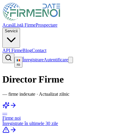
Acasă
Listă Firme
Prospectare
Servicii
API Firme
Blog
Contact
Înregistrare
Autentificare
ro
Director Firme
—
firme indexate
·
Actualizat zilnic
—
Firme noi
Înregistrate în ultimele 30 zile