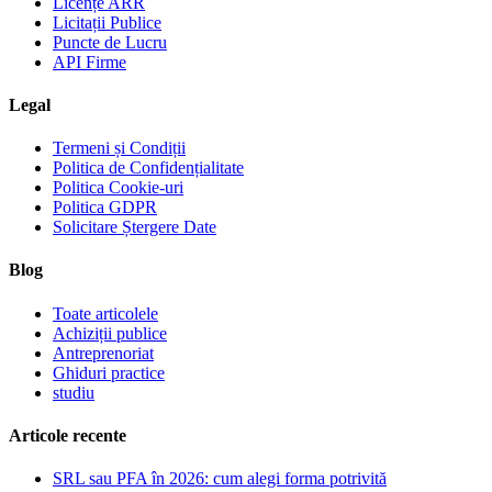
Licențe ARR
Licitații Publice
Puncte de Lucru
API Firme
Legal
Termeni și Condiții
Politica de Confidențialitate
Politica Cookie-uri
Politica GDPR
Solicitare Ștergere Date
Blog
Toate articolele
Achiziții publice
Antreprenoriat
Ghiduri practice
studiu
Articole recente
SRL sau PFA în 2026: cum alegi forma potrivită