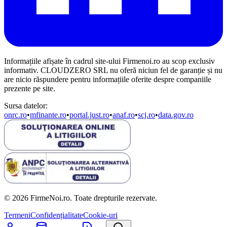
Informațiile afișate în cadrul site-ului Firmenoi.ro au scop exclusiv
informativ. CLOUDZERO SRL nu oferă niciun fel de garanție și nu
are nicio răspundere pentru informațiile oferite despre companiile
prezente pe site.
Sursa datelor:
onrc.ro
•
mfinante.ro
•
portal.just.ro
•
anaf.ro
•
scj.ro
•
data.gov.ro
© 2026 FirmeNoi.ro. Toate drepturile rezervate.
Termeni
Confidențialitate
Cookie-uri