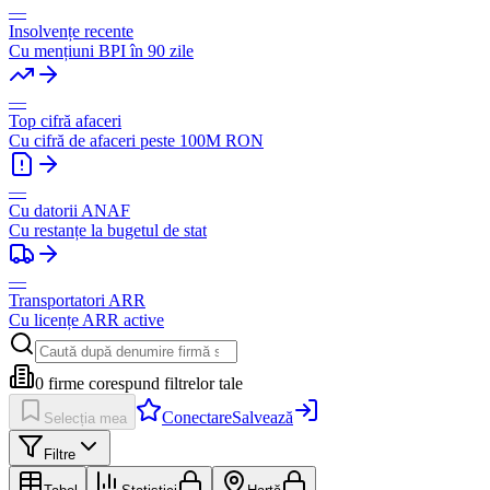
—
Insolvențe recente
Cu mențiuni BPI în 90 zile
—
Top cifră afaceri
Cu cifră de afaceri peste 100M RON
—
Cu datorii ANAF
Cu restanțe la bugetul de stat
—
Transportatori ARR
Cu licențe ARR active
0
firme corespund filtrelor tale
Conectare
Salvează
Selecția mea
Filtre