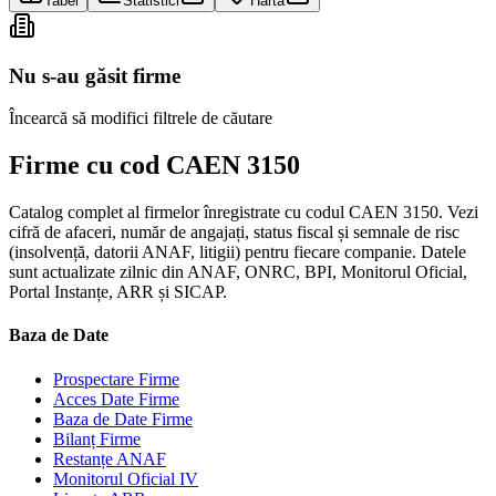
Tabel
Statistici
Hartă
Nu s-au găsit firme
Încearcă să modifici filtrele de căutare
Firme cu cod CAEN 3150
Catalog complet al firmelor înregistrate cu codul CAEN 3150. Vezi
cifră de afaceri, număr de angajați, status fiscal și semnale de risc
(insolvență, datorii ANAF, litigii) pentru fiecare companie. Datele
sunt actualizate zilnic din ANAF, ONRC, BPI, Monitorul Oficial,
Portal Instanțe, ARR și SICAP.
Baza de Date
Prospectare Firme
Acces Date Firme
Baza de Date Firme
Bilanț Firme
Restanțe ANAF
Monitorul Oficial IV