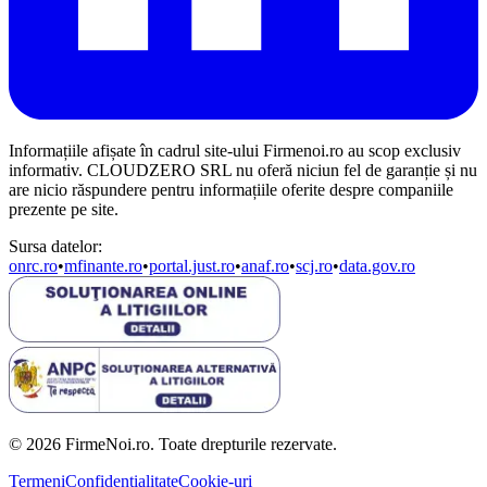
Informațiile afișate în cadrul site-ului Firmenoi.ro au scop exclusiv
informativ. CLOUDZERO SRL nu oferă niciun fel de garanție și nu
are nicio răspundere pentru informațiile oferite despre companiile
prezente pe site.
Sursa datelor:
onrc.ro
•
mfinante.ro
•
portal.just.ro
•
anaf.ro
•
scj.ro
•
data.gov.ro
© 2026 FirmeNoi.ro. Toate drepturile rezervate.
Termeni
Confidențialitate
Cookie-uri