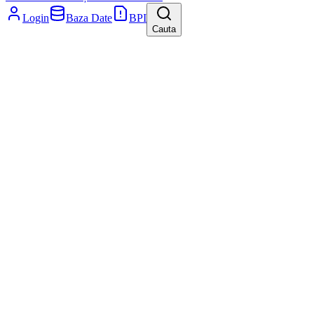
Login
Baza Date
BPI
Cauta