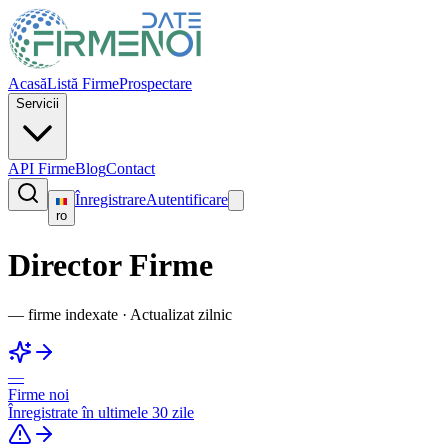
Acasă
Listă Firme
Prospectare
Servicii
API Firme
Blog
Contact
Înregistrare
Autentificare
ro
Director Firme
—
firme indexate
·
Actualizat zilnic
—
Firme noi
Înregistrate în ultimele 30 zile