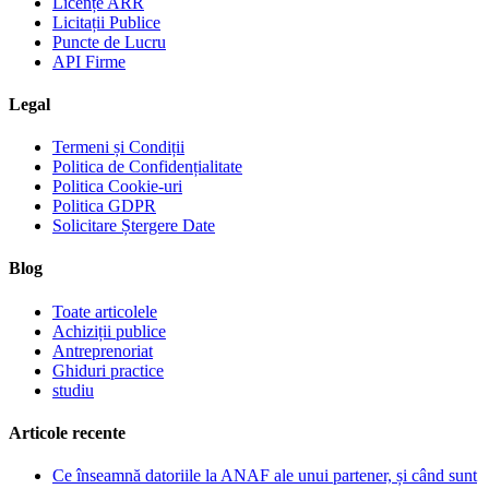
Licențe ARR
Licitații Publice
Puncte de Lucru
API Firme
Legal
Termeni și Condiții
Politica de Confidențialitate
Politica Cookie-uri
Politica GDPR
Solicitare Ștergere Date
Blog
Toate articolele
Achiziții publice
Antreprenoriat
Ghiduri practice
studiu
Articole recente
Ce înseamnă datoriile la ANAF ale unui partener, și când sunt