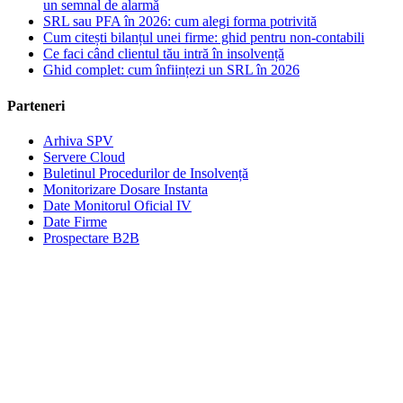
un semnal de alarmă
SRL sau PFA în 2026: cum alegi forma potrivită
Cum citești bilanțul unei firme: ghid pentru non-contabili
Ce faci când clientul tău intră în insolvență
Ghid complet: cum înființezi un SRL în 2026
Parteneri
Arhiva SPV
Servere Cloud
Buletinul Procedurilor de Insolvență
Monitorizare Dosare Instanta
Date Monitorul Oficial IV
Date Firme
Prospectare B2B