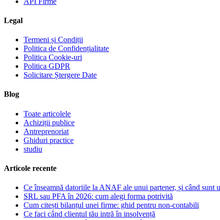
API Firme
Legal
Termeni și Condiții
Politica de Confidențialitate
Politica Cookie-uri
Politica GDPR
Solicitare Ștergere Date
Blog
Toate articolele
Achiziții publice
Antreprenoriat
Ghiduri practice
studiu
Articole recente
Ce înseamnă datoriile la ANAF ale unui partener, și când sunt 
SRL sau PFA în 2026: cum alegi forma potrivită
Cum citești bilanțul unei firme: ghid pentru non-contabili
Ce faci când clientul tău intră în insolvență