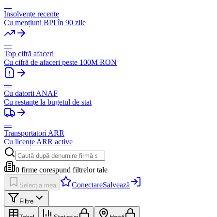
—
Insolvențe recente
Cu mențiuni BPI în 90 zile
—
Top cifră afaceri
Cu cifră de afaceri peste 100M RON
—
Cu datorii ANAF
Cu restanțe la bugetul de stat
—
Transportatori ARR
Cu licențe ARR active
0
firme corespund filtrelor tale
Conectare
Salvează
Selecția mea
Filtre