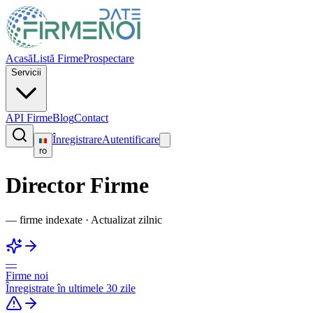
Acasă
Listă Firme
Prospectare
Servicii
API Firme
Blog
Contact
Înregistrare
Autentificare
ro
Director Firme
—
firme indexate
·
Actualizat zilnic
—
Firme noi
Înregistrate în ultimele 30 zile