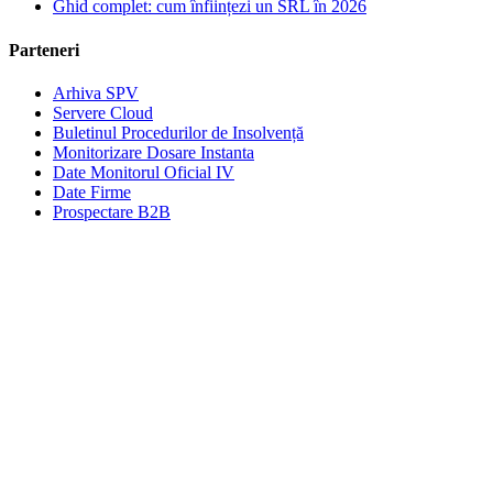
Ghid complet: cum înființezi un SRL în 2026
Parteneri
Arhiva SPV
Servere Cloud
Buletinul Procedurilor de Insolvență
Monitorizare Dosare Instanta
Date Monitorul Oficial IV
Date Firme
Prospectare B2B