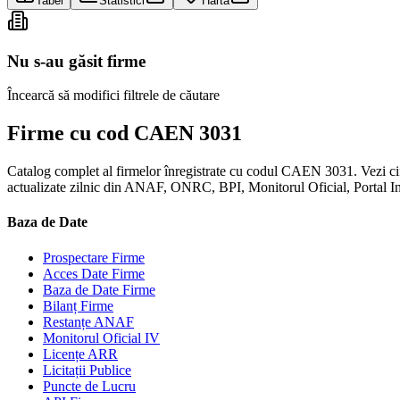
Tabel
Statistici
Hartă
Nu s-au găsit firme
Încearcă să modifici filtrele de căutare
Firme cu cod CAEN 3031
Catalog complet al firmelor înregistrate cu codul CAEN 3031. Vezi cifră
actualizate zilnic din ANAF, ONRC, BPI, Monitorul Oficial, Portal 
Baza de Date
Prospectare Firme
Acces Date Firme
Baza de Date Firme
Bilanț Firme
Restanțe ANAF
Monitorul Oficial IV
Licențe ARR
Licitații Publice
Puncte de Lucru