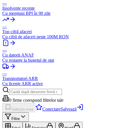
—
Insolvențe recente
Cu mențiuni BPI în 90 zile
—
Top cifră afaceri
Cu cifră de afaceri peste 100M RON
—
Cu datorii ANAF
Cu restanțe la bugetul de stat
—
Transportatori ARR
Cu licențe ARR active
0
firme corespund filtrelor tale
Conectare
Salvează
Selecția mea
Filtre