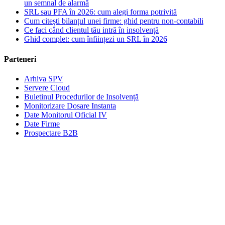
un semnal de alarmă
SRL sau PFA în 2026: cum alegi forma potrivită
Cum citești bilanțul unei firme: ghid pentru non-contabili
Ce faci când clientul tău intră în insolvență
Ghid complet: cum înființezi un SRL în 2026
Parteneri
Arhiva SPV
Servere Cloud
Buletinul Procedurilor de Insolvență
Monitorizare Dosare Instanta
Date Monitorul Oficial IV
Date Firme
Prospectare B2B