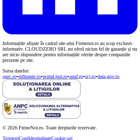
Informațiile afișate în cadrul site-ului Firmenoi.ro au scop exclusiv
informativ. CLOUDZERO SRL nu oferă niciun fel de garanție și nu
are nicio răspundere pentru informațiile oferite despre companiile
prezente pe site.
Sursa datelor:
onrc.ro
•
mfinante.ro
•
portal.just.ro
•
anaf.ro
•
scj.ro
•
data.gov.ro
© 2026 FirmeNoi.ro. Toate drepturile rezervate.
Termeni
Confidențialitate
Cookie-uri