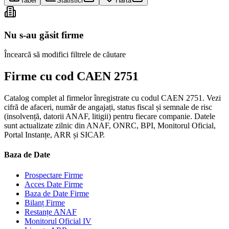
Tabel
Statistici
Hartă
Nu s-au găsit firme
Încearcă să modifici filtrele de căutare
Firme cu cod CAEN 2751
Catalog complet al firmelor înregistrate cu codul CAEN 2751. Vezi
cifră de afaceri, număr de angajați, status fiscal și semnale de risc
(insolvență, datorii ANAF, litigii) pentru fiecare companie. Datele
sunt actualizate zilnic din ANAF, ONRC, BPI, Monitorul Oficial,
Portal Instanțe, ARR și SICAP.
Baza de Date
Prospectare Firme
Acces Date Firme
Baza de Date Firme
Bilanț Firme
Restanțe ANAF
Monitorul Oficial IV