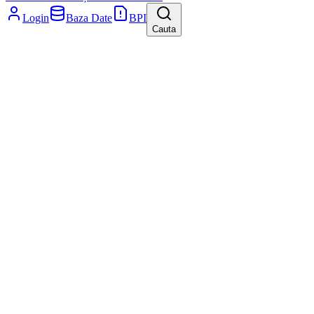
Login
Baza Date
BPI
Cauta