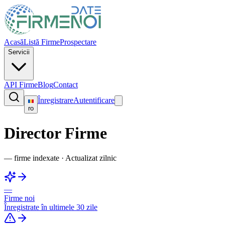
Acasă
Listă Firme
Prospectare
Servicii
API Firme
Blog
Contact
Înregistrare
Autentificare
ro
Director Firme
—
firme indexate
·
Actualizat zilnic
—
Firme noi
Înregistrate în ultimele 30 zile