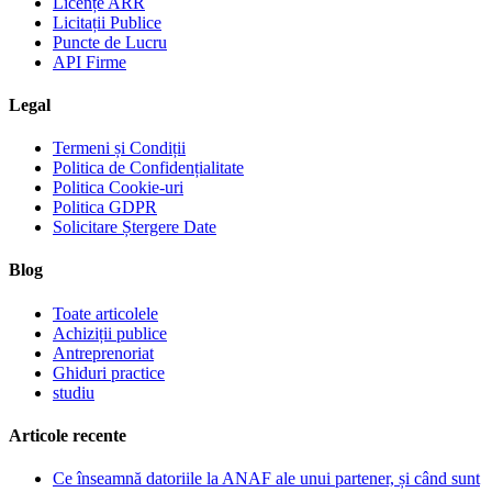
Licențe ARR
Licitații Publice
Puncte de Lucru
API Firme
Legal
Termeni și Condiții
Politica de Confidențialitate
Politica Cookie-uri
Politica GDPR
Solicitare Ștergere Date
Blog
Toate articolele
Achiziții publice
Antreprenoriat
Ghiduri practice
studiu
Articole recente
Ce înseamnă datoriile la ANAF ale unui partener, și când sunt