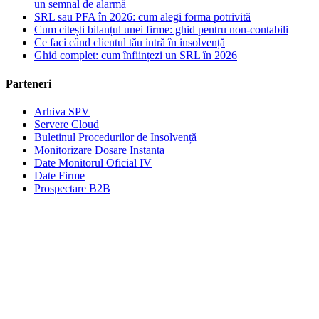
un semnal de alarmă
SRL sau PFA în 2026: cum alegi forma potrivită
Cum citești bilanțul unei firme: ghid pentru non-contabili
Ce faci când clientul tău intră în insolvență
Ghid complet: cum înființezi un SRL în 2026
Parteneri
Arhiva SPV
Servere Cloud
Buletinul Procedurilor de Insolvență
Monitorizare Dosare Instanta
Date Monitorul Oficial IV
Date Firme
Prospectare B2B