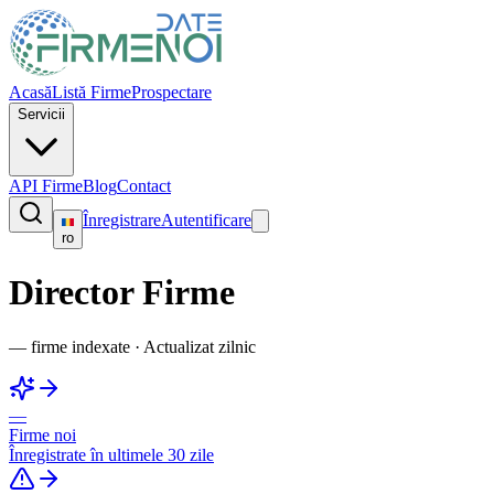
Acasă
Listă Firme
Prospectare
Servicii
API Firme
Blog
Contact
Înregistrare
Autentificare
ro
Director Firme
—
firme indexate
·
Actualizat zilnic
—
Firme noi
Înregistrate în ultimele 30 zile