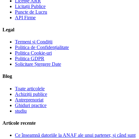
Licențe ARR
Licitații Publice
Puncte de Lucru
API Firme
Legal
Termeni și Condiții
Politica de Confidențialitate
Politica Cookie-uri
Politica GDPR
Solicitare Ștergere Date
Blog
Toate articolele
Achiziții publice
Antreprenoriat
Ghiduri practice
studiu
Articole recente
Ce înseamnă datoriile la ANAF ale unui partener, și când sunt