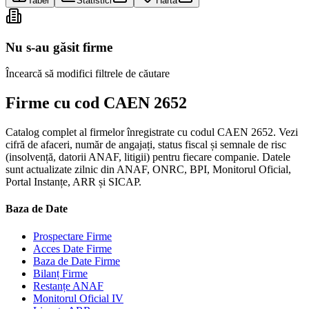
Tabel
Statistici
Hartă
Nu s-au găsit firme
Încearcă să modifici filtrele de căutare
Firme cu cod CAEN 2652
Catalog complet al firmelor înregistrate cu codul CAEN 2652. Vezi
cifră de afaceri, număr de angajați, status fiscal și semnale de risc
(insolvență, datorii ANAF, litigii) pentru fiecare companie. Datele
sunt actualizate zilnic din ANAF, ONRC, BPI, Monitorul Oficial,
Portal Instanțe, ARR și SICAP.
Baza de Date
Prospectare Firme
Acces Date Firme
Baza de Date Firme
Bilanț Firme
Restanțe ANAF
Monitorul Oficial IV