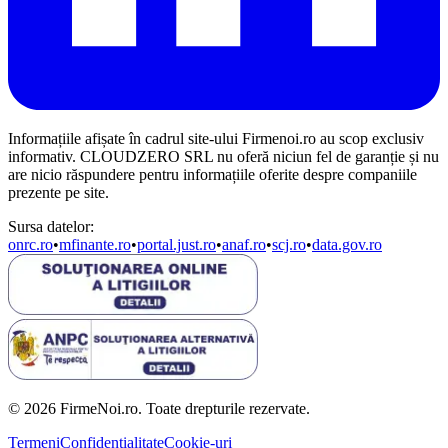
Informațiile afișate în cadrul site-ului Firmenoi.ro au scop exclusiv
informativ. CLOUDZERO SRL nu oferă niciun fel de garanție și nu
are nicio răspundere pentru informațiile oferite despre companiile
prezente pe site.
Sursa datelor:
onrc.ro
•
mfinante.ro
•
portal.just.ro
•
anaf.ro
•
scj.ro
•
data.gov.ro
© 2026 FirmeNoi.ro. Toate drepturile rezervate.
Termeni
Confidențialitate
Cookie-uri