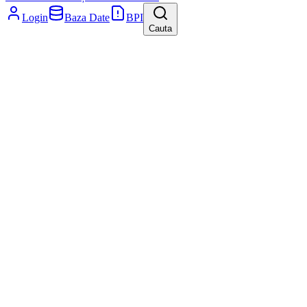
Login
Baza Date
BPI
Cauta