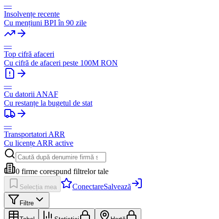
—
Insolvențe recente
Cu mențiuni BPI în 90 zile
—
Top cifră afaceri
Cu cifră de afaceri peste 100M RON
—
Cu datorii ANAF
Cu restanțe la bugetul de stat
—
Transportatori ARR
Cu licențe ARR active
0
firme corespund filtrelor tale
Conectare
Salvează
Selecția mea
Filtre