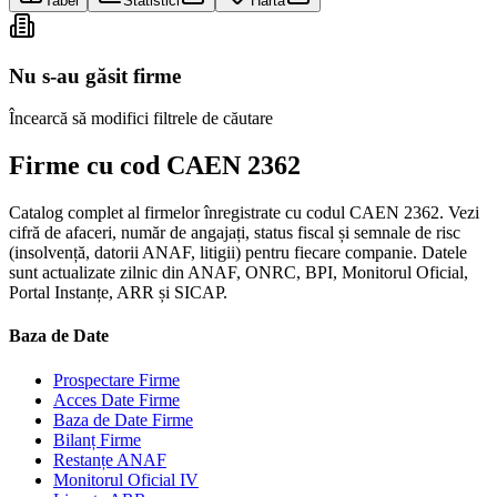
Tabel
Statistici
Hartă
Nu s-au găsit firme
Încearcă să modifici filtrele de căutare
Firme cu cod CAEN 2362
Catalog complet al firmelor înregistrate cu codul CAEN 2362. Vezi
cifră de afaceri, număr de angajați, status fiscal și semnale de risc
(insolvență, datorii ANAF, litigii) pentru fiecare companie. Datele
sunt actualizate zilnic din ANAF, ONRC, BPI, Monitorul Oficial,
Portal Instanțe, ARR și SICAP.
Baza de Date
Prospectare Firme
Acces Date Firme
Baza de Date Firme
Bilanț Firme
Restanțe ANAF
Monitorul Oficial IV