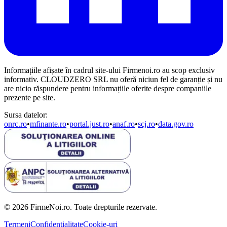
Informațiile afișate în cadrul site-ului Firmenoi.ro au scop exclusiv
informativ. CLOUDZERO SRL nu oferă niciun fel de garanție și nu
are nicio răspundere pentru informațiile oferite despre companiile
prezente pe site.
Sursa datelor:
onrc.ro
•
mfinante.ro
•
portal.just.ro
•
anaf.ro
•
scj.ro
•
data.gov.ro
© 2026 FirmeNoi.ro. Toate drepturile rezervate.
Termeni
Confidențialitate
Cookie-uri