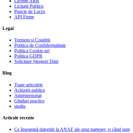
Licențe ARR
Licitații Publice
Puncte de Lucru
API Firme
Legal
Termeni și Condiții
Politica de Confidențialitate
Politica Cookie-uri
Politica GDPR
Solicitare Ștergere Date
Blog
Toate articolele
Achiziții publice
Antreprenoriat
Ghiduri practice
studiu
Articole recente
Ce înseamnă datoriile la ANAF ale unui partener, și când sunt