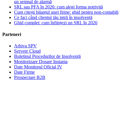
un semnal de alarmă
SRL sau PFA în 2026: cum alegi forma potrivită
Cum citești bilanțul unei firme: ghid pentru non-contabili
Ce faci când clientul tău intră în insolvență
Ghid complet: cum înființezi un SRL în 2026
Parteneri
Arhiva SPV
Servere Cloud
Buletinul Procedurilor de Insolvență
Monitorizare Dosare Instanta
Date Monitorul Oficial IV
Date Firme
Prospectare B2B