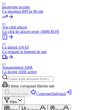
—
Insolvențe recente
Cu mențiuni BPI în 90 zile
—
Top cifră afaceri
Cu cifră de afaceri peste 100M RON
—
Cu datorii ANAF
Cu restanțe la bugetul de stat
—
Transportatori ARR
Cu licențe ARR active
0
firme corespund filtrelor tale
Conectare
Salvează
Selecția mea
Filtre