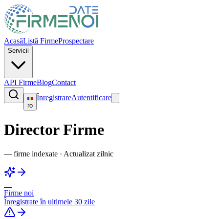
Acasă
Listă Firme
Prospectare
Servicii
API Firme
Blog
Contact
Înregistrare
Autentificare
ro
Director Firme
—
firme indexate
·
Actualizat zilnic
—
Firme noi
Înregistrate în ultimele 30 zile