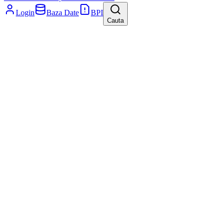
Login
Baza Date
BPI
Cauta