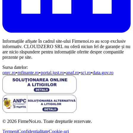
Informațiile afișate în cadrul site-ului Firmenoi.ro au scop exclusiv
informativ. CLOUDZERO SRL nu oferă niciun fel de garanție și nu
are nicio răspundere pentru informațiile oferite despre companiile
prezente pe site.
Sursa datelor:
onrc.ro
•
mfinante.ro
•
portal.just.ro
•
anaf.ro
•
scj.ro
•
data.gov.ro
© 2026 FirmeNoi.ro. Toate drepturile rezervate.
Termeni
Confidențialitate
Cookie-uri