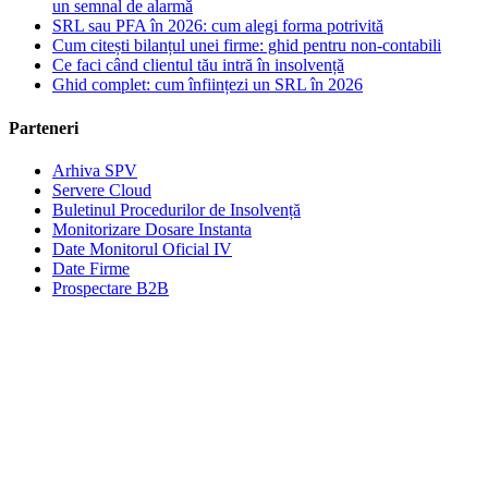
un semnal de alarmă
SRL sau PFA în 2026: cum alegi forma potrivită
Cum citești bilanțul unei firme: ghid pentru non-contabili
Ce faci când clientul tău intră în insolvență
Ghid complet: cum înființezi un SRL în 2026
Parteneri
Arhiva SPV
Servere Cloud
Buletinul Procedurilor de Insolvență
Monitorizare Dosare Instanta
Date Monitorul Oficial IV
Date Firme
Prospectare B2B