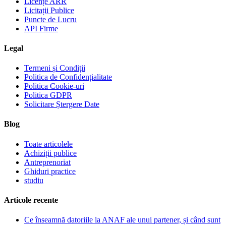
Licențe ARR
Licitații Publice
Puncte de Lucru
API Firme
Legal
Termeni și Condiții
Politica de Confidențialitate
Politica Cookie-uri
Politica GDPR
Solicitare Ștergere Date
Blog
Toate articolele
Achiziții publice
Antreprenoriat
Ghiduri practice
studiu
Articole recente
Ce înseamnă datoriile la ANAF ale unui partener, și când sunt