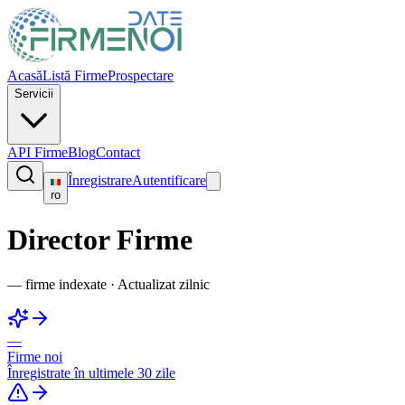
Acasă
Listă Firme
Prospectare
Servicii
API Firme
Blog
Contact
Înregistrare
Autentificare
ro
Director Firme
—
firme indexate
·
Actualizat zilnic
—
Firme noi
Înregistrate în ultimele 30 zile