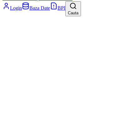
Login
Baza Date
BPI
Cauta