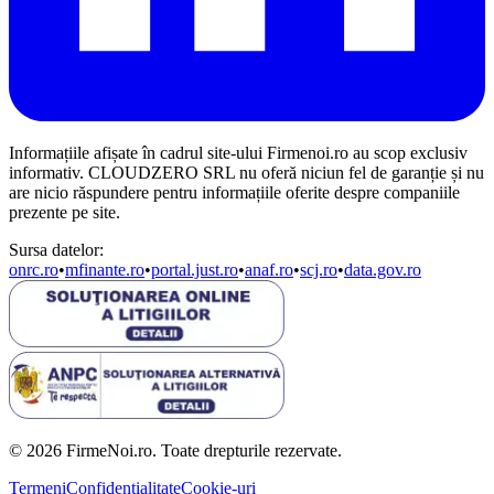
Informațiile afișate în cadrul site-ului Firmenoi.ro au scop exclusiv
informativ. CLOUDZERO SRL nu oferă niciun fel de garanție și nu
are nicio răspundere pentru informațiile oferite despre companiile
prezente pe site.
Sursa datelor:
onrc.ro
•
mfinante.ro
•
portal.just.ro
•
anaf.ro
•
scj.ro
•
data.gov.ro
© 2026 FirmeNoi.ro. Toate drepturile rezervate.
Termeni
Confidențialitate
Cookie-uri