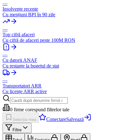
—
Insolvențe recente
Cu mențiuni BPI în 90 zile
—
Top cifră afaceri
Cu cifră de afaceri peste 100M RON
—
Cu datorii ANAF
Cu restanțe la bugetul de stat
—
Transportatori ARR
Cu licențe ARR active
0
firme corespund filtrelor tale
Conectare
Salvează
Selecția mea
Filtre