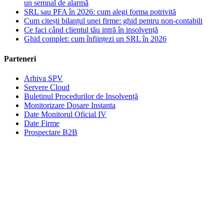
un semnal de alarmă
SRL sau PFA în 2026: cum alegi forma potrivită
Cum citești bilanțul unei firme: ghid pentru non-contabili
Ce faci când clientul tău intră în insolvență
Ghid complet: cum înființezi un SRL în 2026
Parteneri
Arhiva SPV
Servere Cloud
Buletinul Procedurilor de Insolvență
Monitorizare Dosare Instanta
Date Monitorul Oficial IV
Date Firme
Prospectare B2B