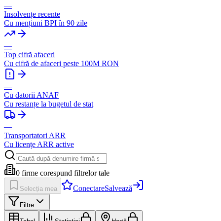
—
Insolvențe recente
Cu mențiuni BPI în 90 zile
—
Top cifră afaceri
Cu cifră de afaceri peste 100M RON
—
Cu datorii ANAF
Cu restanțe la bugetul de stat
—
Transportatori ARR
Cu licențe ARR active
0
firme corespund filtrelor tale
Conectare
Salvează
Selecția mea
Filtre