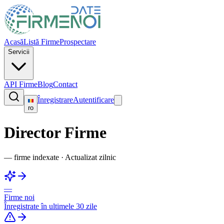
Acasă
Listă Firme
Prospectare
Servicii
API Firme
Blog
Contact
Înregistrare
Autentificare
ro
Director Firme
—
firme indexate
·
Actualizat zilnic
—
Firme noi
Înregistrate în ultimele 30 zile