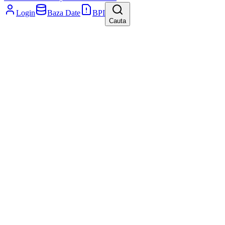
Login
Baza Date
BPI
Cauta