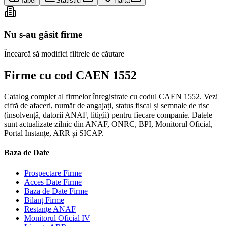
Tabel
Statistici
Hartă
Nu s-au găsit firme
Încearcă să modifici filtrele de căutare
Firme cu cod CAEN 1552
Catalog complet al firmelor înregistrate cu codul CAEN 1552. Vezi
cifră de afaceri, număr de angajați, status fiscal și semnale de risc
(insolvență, datorii ANAF, litigii) pentru fiecare companie. Datele
sunt actualizate zilnic din ANAF, ONRC, BPI, Monitorul Oficial,
Portal Instanțe, ARR și SICAP.
Baza de Date
Prospectare Firme
Acces Date Firme
Baza de Date Firme
Bilanț Firme
Restanțe ANAF
Monitorul Oficial IV