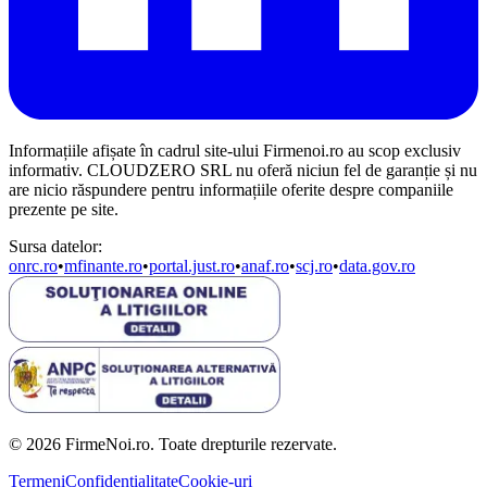
Informațiile afișate în cadrul site-ului Firmenoi.ro au scop exclusiv
informativ. CLOUDZERO SRL nu oferă niciun fel de garanție și nu
are nicio răspundere pentru informațiile oferite despre companiile
prezente pe site.
Sursa datelor:
onrc.ro
•
mfinante.ro
•
portal.just.ro
•
anaf.ro
•
scj.ro
•
data.gov.ro
© 2026 FirmeNoi.ro. Toate drepturile rezervate.
Termeni
Confidențialitate
Cookie-uri