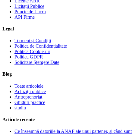
Licențe ARR
Licitații Publice
Puncte de Lucru
API Firme
Legal
Termeni și Condiții
Politica de Confidențialitate
Politica Cookie-uri
Politica GDPR
Solicitare Ștergere Date
Blog
Toate articolele
Achiziții publice
Antreprenoriat
Ghiduri practice
studiu
Articole recente
Ce înseamnă datoriile la ANAF ale unui partener, și când sunt