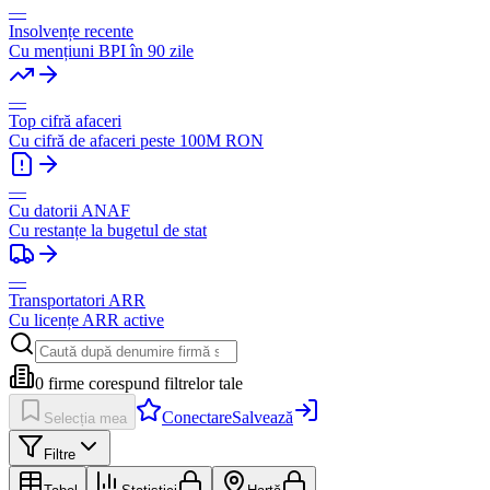
—
Insolvențe recente
Cu mențiuni BPI în 90 zile
—
Top cifră afaceri
Cu cifră de afaceri peste 100M RON
—
Cu datorii ANAF
Cu restanțe la bugetul de stat
—
Transportatori ARR
Cu licențe ARR active
0
firme corespund filtrelor tale
Conectare
Salvează
Selecția mea
Filtre