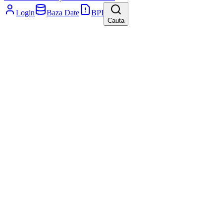
Login
Baza Date
BPI
Cauta