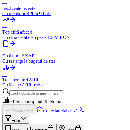
—
Insolvențe recente
Cu mențiuni BPI în 90 zile
—
Top cifră afaceri
Cu cifră de afaceri peste 100M RON
—
Cu datorii ANAF
Cu restanțe la bugetul de stat
—
Transportatori ARR
Cu licențe ARR active
0
firme corespund filtrelor tale
Conectare
Salvează
Selecția mea
Filtre