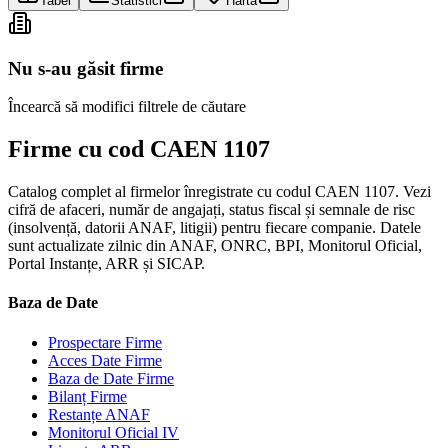
Tabel
Statistici
Hartă
Nu s-au găsit firme
Încearcă să modifici filtrele de căutare
Firme cu cod CAEN 1107
Catalog complet al firmelor înregistrate cu codul CAEN 1107. Vezi
cifră de afaceri, număr de angajați, status fiscal și semnale de risc
(insolvență, datorii ANAF, litigii) pentru fiecare companie. Datele
sunt actualizate zilnic din ANAF, ONRC, BPI, Monitorul Oficial,
Portal Instanțe, ARR și SICAP.
Baza de Date
Prospectare Firme
Acces Date Firme
Baza de Date Firme
Bilanț Firme
Restanțe ANAF
Monitorul Oficial IV