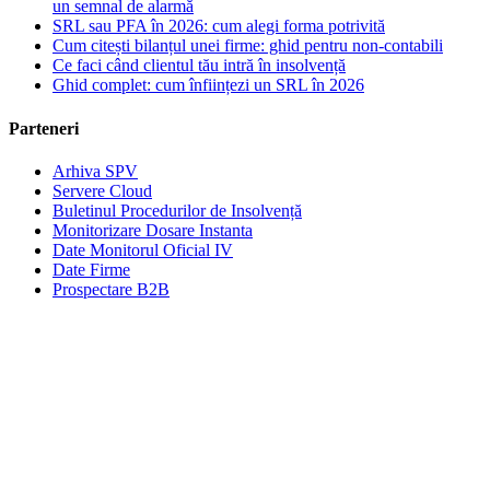
un semnal de alarmă
SRL sau PFA în 2026: cum alegi forma potrivită
Cum citești bilanțul unei firme: ghid pentru non-contabili
Ce faci când clientul tău intră în insolvență
Ghid complet: cum înființezi un SRL în 2026
Parteneri
Arhiva SPV
Servere Cloud
Buletinul Procedurilor de Insolvență
Monitorizare Dosare Instanta
Date Monitorul Oficial IV
Date Firme
Prospectare B2B