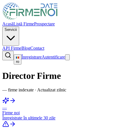
Acasă
Listă Firme
Prospectare
Servicii
API Firme
Blog
Contact
Înregistrare
Autentificare
ro
Director Firme
—
firme indexate
·
Actualizat zilnic
—
Firme noi
Înregistrate în ultimele 30 zile