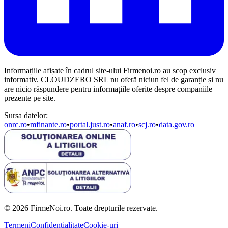
Informațiile afișate în cadrul site-ului Firmenoi.ro au scop exclusiv
informativ. CLOUDZERO SRL nu oferă niciun fel de garanție și nu
are nicio răspundere pentru informațiile oferite despre companiile
prezente pe site.
Sursa datelor:
onrc.ro
•
mfinante.ro
•
portal.just.ro
•
anaf.ro
•
scj.ro
•
data.gov.ro
© 2026 FirmeNoi.ro. Toate drepturile rezervate.
Termeni
Confidențialitate
Cookie-uri