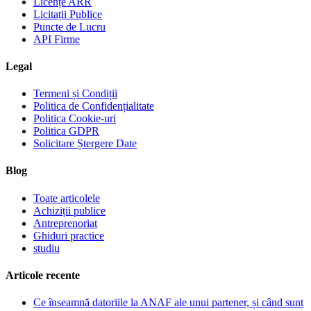
Licențe ARR
Licitații Publice
Puncte de Lucru
API Firme
Legal
Termeni și Condiții
Politica de Confidențialitate
Politica Cookie-uri
Politica GDPR
Solicitare Ștergere Date
Blog
Toate articolele
Achiziții publice
Antreprenoriat
Ghiduri practice
studiu
Articole recente
Ce înseamnă datoriile la ANAF ale unui partener, și când sunt