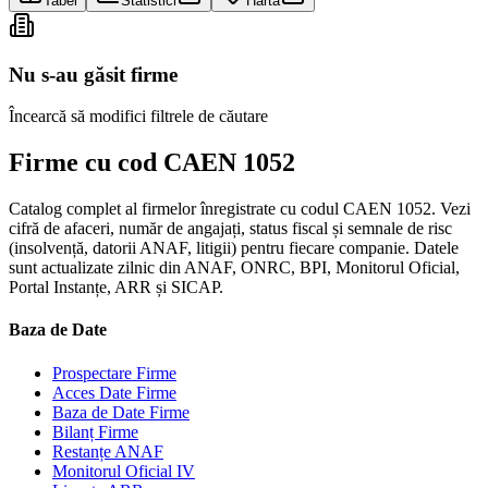
Tabel
Statistici
Hartă
Nu s-au găsit firme
Încearcă să modifici filtrele de căutare
Firme cu cod CAEN 1052
Catalog complet al firmelor înregistrate cu codul CAEN 1052. Vezi
cifră de afaceri, număr de angajați, status fiscal și semnale de risc
(insolvență, datorii ANAF, litigii) pentru fiecare companie. Datele
sunt actualizate zilnic din ANAF, ONRC, BPI, Monitorul Oficial,
Portal Instanțe, ARR și SICAP.
Baza de Date
Prospectare Firme
Acces Date Firme
Baza de Date Firme
Bilanț Firme
Restanțe ANAF
Monitorul Oficial IV