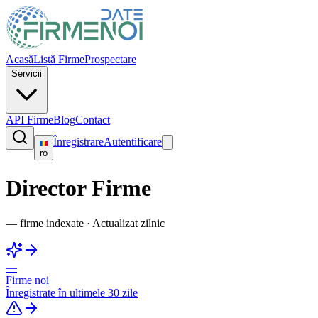
Acasă
Listă Firme
Prospectare
Servicii
API Firme
Blog
Contact
Înregistrare
Autentificare
ro
Director Firme
—
firme indexate
·
Actualizat zilnic
—
Firme noi
Înregistrate în ultimele 30 zile