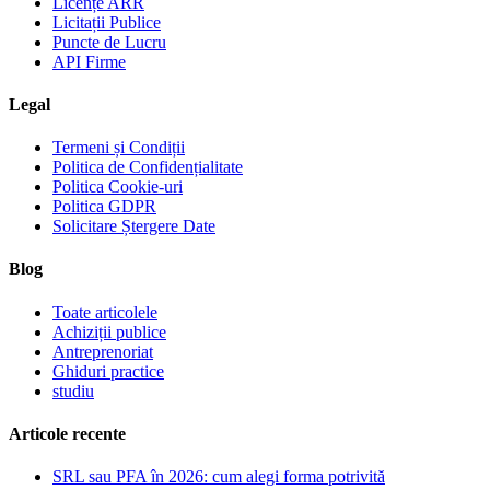
Licențe ARR
Licitații Publice
Puncte de Lucru
API Firme
Legal
Termeni și Condiții
Politica de Confidențialitate
Politica Cookie-uri
Politica GDPR
Solicitare Ștergere Date
Blog
Toate articolele
Achiziții publice
Antreprenoriat
Ghiduri practice
studiu
Articole recente
SRL sau PFA în 2026: cum alegi forma potrivită