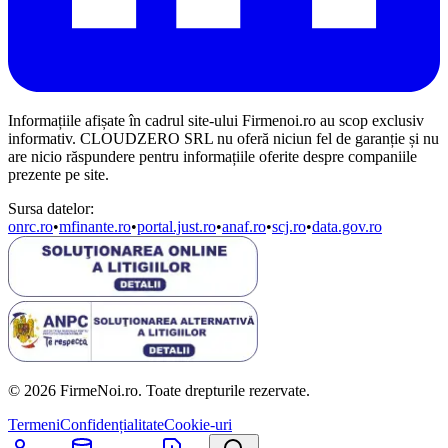
Informațiile afișate în cadrul site-ului Firmenoi.ro au scop exclusiv
informativ. CLOUDZERO SRL nu oferă niciun fel de garanție și nu
are nicio răspundere pentru informațiile oferite despre companiile
prezente pe site.
Sursa datelor:
onrc.ro
•
mfinante.ro
•
portal.just.ro
•
anaf.ro
•
scj.ro
•
data.gov.ro
© 2026 FirmeNoi.ro. Toate drepturile rezervate.
Termeni
Confidențialitate
Cookie-uri