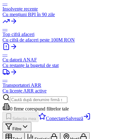
—
Insolvențe recente
Cu mențiuni BPI în 90 zile
—
Top cifră afaceri
Cu cifră de afaceri peste 100M RON
—
Cu datorii ANAF
Cu restanțe la bugetul de stat
—
Transportatori ARR
Cu licențe ARR active
0
firme corespund filtrelor tale
Conectare
Salvează
Selecția mea
Filtre