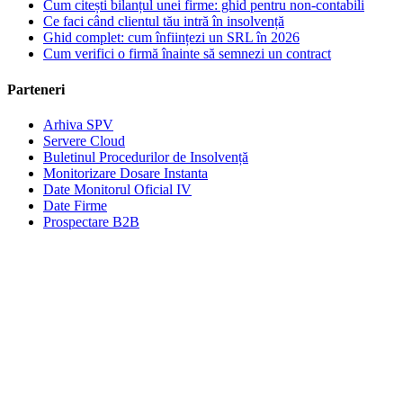
Cum citești bilanțul unei firme: ghid pentru non-contabili
Ce faci când clientul tău intră în insolvență
Ghid complet: cum înființezi un SRL în 2026
Cum verifici o firmă înainte să semnezi un contract
Parteneri
Arhiva SPV
Servere Cloud
Buletinul Procedurilor de Insolvență
Monitorizare Dosare Instanta
Date Monitorul Oficial IV
Date Firme
Prospectare B2B