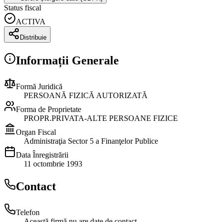
Status fiscal
ACTIVA
Distribuie
Informații Generale
Formă Juridică
PERSOANĂ FIZICĂ AUTORIZATĂ
Forma de Proprietate
PROPR.PRIVATA-ALTE PERSOANE FIZICE
Organ Fiscal
Administraţia Sector 5 a Finanţelor Publice
Data Înregistrării
11 octombrie 1993
Contact
Telefon
Această firmă nu are date de contact