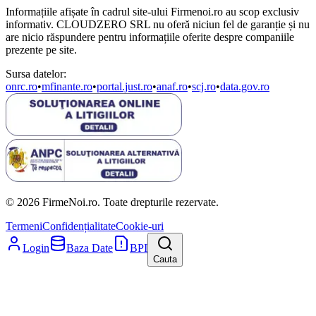
Informațiile afișate în cadrul site-ului Firmenoi.ro au scop exclusiv
informativ. CLOUDZERO SRL nu oferă niciun fel de garanție și nu
are nicio răspundere pentru informațiile oferite despre companiile
prezente pe site.
Sursa datelor:
onrc.ro
•
mfinante.ro
•
portal.just.ro
•
anaf.ro
•
scj.ro
•
data.gov.ro
© 2026 FirmeNoi.ro. Toate drepturile rezervate.
Termeni
Confidențialitate
Cookie-uri
Login
Baza Date
BPI
Cauta