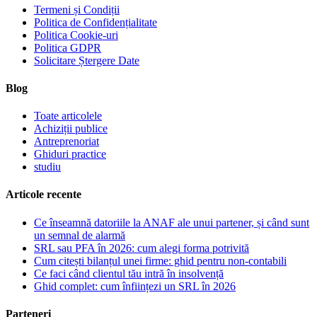
Termeni și Condiții
Politica de Confidențialitate
Politica Cookie-uri
Politica GDPR
Solicitare Ștergere Date
Blog
Toate articolele
Achiziții publice
Antreprenoriat
Ghiduri practice
studiu
Articole recente
Ce înseamnă datoriile la ANAF ale unui partener, și când sunt
un semnal de alarmă
SRL sau PFA în 2026: cum alegi forma potrivită
Cum citești bilanțul unei firme: ghid pentru non-contabili
Ce faci când clientul tău intră în insolvență
Ghid complet: cum înființezi un SRL în 2026
Parteneri