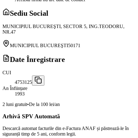
Sediu Social
MUNICIPIUL BUCUREŞTI, SECTOR 5, ING.TEODORU,
NR.47
MUNICIPIUL BUCUREŞTI
50171
Date Înregistrare
CUI
4753125
An Înființare
1993
2 luni gratuit
•
De la 100 lei/an
Arhivă SPV Automată
Descarcă automat facturile din e-Factura ANAF și păstrează-le în
siguranță timp de 5 ani, conform legii.