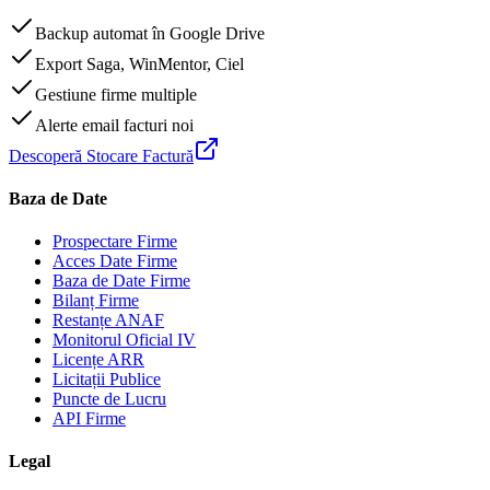
Backup automat în Google Drive
Export Saga, WinMentor, Ciel
Gestiune firme multiple
Alerte email facturi noi
Descoperă Stocare Factură
Baza de Date
Prospectare Firme
Acces Date Firme
Baza de Date Firme
Bilanț Firme
Restanțe ANAF
Monitorul Oficial IV
Licențe ARR
Licitații Publice
Puncte de Lucru
API Firme
Legal