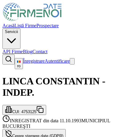
Acasă
Listă Firme
Prospectare
Servicii
API Firme
Blog
Contact
Înregistrare
Autentificare
ro
LINCA CONSTANTIN -
INDEP.
CUI:
4753125
INREGISTRAT din data 11.10.1993
MUNICIPIUL
BUCUREŞTI
Cerere ștergere date (GDPR)