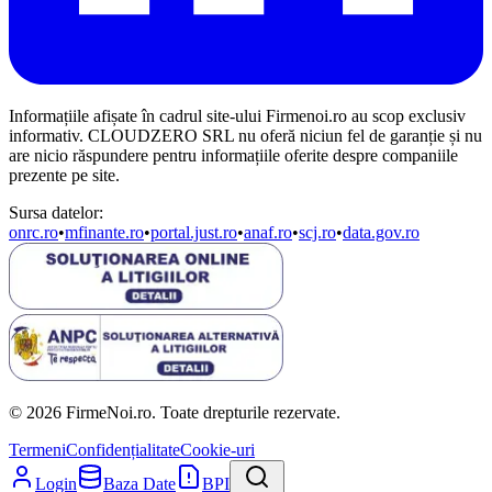
Informațiile afișate în cadrul site-ului Firmenoi.ro au scop exclusiv
informativ. CLOUDZERO SRL nu oferă niciun fel de garanție și nu
are nicio răspundere pentru informațiile oferite despre companiile
prezente pe site.
Sursa datelor:
onrc.ro
•
mfinante.ro
•
portal.just.ro
•
anaf.ro
•
scj.ro
•
data.gov.ro
© 2026 FirmeNoi.ro. Toate drepturile rezervate.
Termeni
Confidențialitate
Cookie-uri
Login
Baza Date
BPI