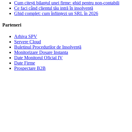
Cum citești bilanțul unei firme: ghid pentru non-contabili
Ce faci când clientul tău intră în insolvență
Ghid complet: cum înființezi un SRL în 2026
Parteneri
Arhiva SPV
Servere Cloud
Buletinul Procedurilor de Insolvență
Monitorizare Dosare Instanta
Date Monitorul Oficial IV
Date Firme
Prospectare B2B