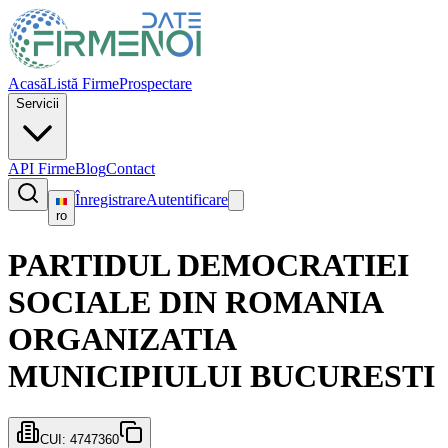
Acasă
Listă Firme
Prospectare
Servicii
API Firme
Blog
Contact
Înregistrare
Autentificare
ro
PARTIDUL DEMOCRATIEI
SOCIALE DIN ROMANIA
ORGANIZATIA
MUNICIPIULUI BUCURESTI
CUI:
4747360