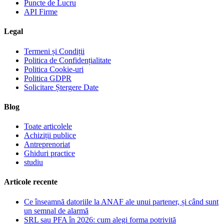
Puncte de Lucru
API Firme
Legal
Termeni și Condiții
Politica de Confidențialitate
Politica Cookie-uri
Politica GDPR
Solicitare Ștergere Date
Blog
Toate articolele
Achiziții publice
Antreprenoriat
Ghiduri practice
studiu
Articole recente
Ce înseamnă datoriile la ANAF ale unui partener, și când sunt
un semnal de alarmă
SRL sau PFA în 2026: cum alegi forma potrivită