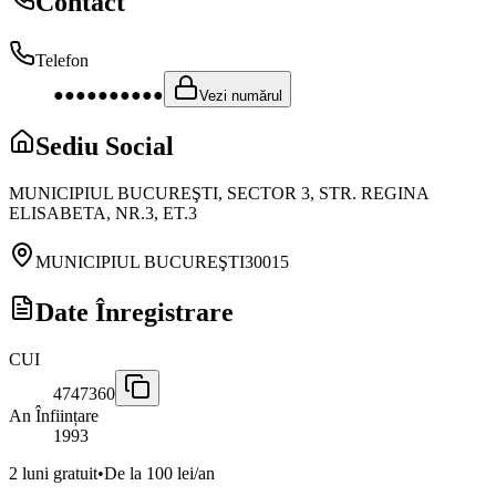
Contact
Telefon
●●●●●●●●●●
Vezi numărul
Sediu Social
MUNICIPIUL BUCUREŞTI, SECTOR 3, STR. REGINA
ELISABETA, NR.3, ET.3
MUNICIPIUL BUCUREŞTI
30015
Date Înregistrare
CUI
4747360
An Înființare
1993
2 luni gratuit
•
De la 100 lei/an