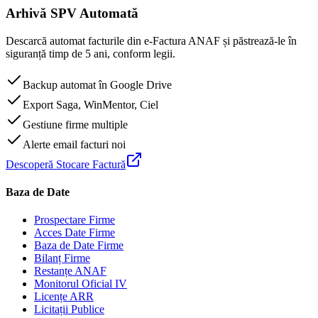
Arhivă SPV Automată
Descarcă automat facturile din e-Factura ANAF și păstrează-le în
siguranță timp de 5 ani, conform legii.
Backup automat în Google Drive
Export Saga, WinMentor, Ciel
Gestiune firme multiple
Alerte email facturi noi
Descoperă Stocare Factură
Baza de Date
Prospectare Firme
Acces Date Firme
Baza de Date Firme
Bilanț Firme
Restanțe ANAF
Monitorul Oficial IV
Licențe ARR
Licitații Publice